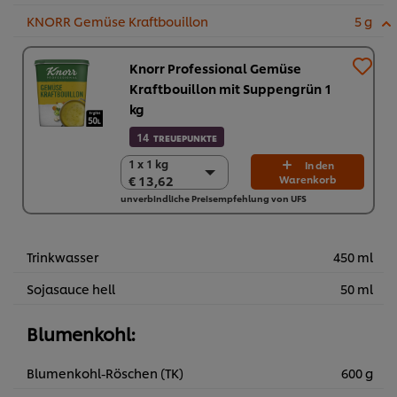
KNORR Gemüse Kraftbouillon
5 g
Knorr Professional Gemüse
Kraftbouillon mit Suppengrün 1
kg
14
TREUEPUNKTE
1 x 1 kg
1 x 1 kg
In den
€ 13,62
Warenkorb
€ 13,62
unverbindliche Preisempfehlung von UFS
6 x 1 kg
€ 81,72
Trinkwasser
450 ml
Sojasauce hell
50 ml
Blumenkohl:
Blumenkohl-Röschen (TK)
600 g