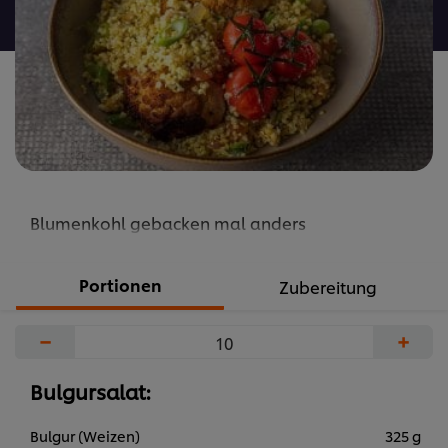
abgegeben
Blumenkohl gebacken mal anders
Portionen
Zubereitung
−
+
Bulgursalat:
Bulgur (Weizen)
325 g