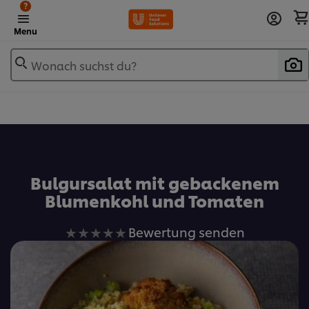
?
Menu
Wonach suchst du?
Zu Favoriten hinzufügen
Bulgursalat mit gebackenem
Blumenkohl und Tomaten
Keine
Bewertung senden
Bewertungen
für
dieses
recipe