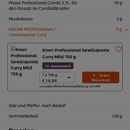
Phase Professional Combi 3,7l - für
70 g
den Einsatz im Combidämpfer
Muskatnuss
2 g
KNORR PROFESSIONAL®
5 g
Gewürzpaste Curry
Knorr Professional Gewürzpaste
Curry Mild 750 g
14
TREUEPUNKTE
1 x 750 g
1 x 750 g
In den
€ 14,04
Warenkorb
€ 14,04
unverbindliche Preisempfehlung von UFS
2 x 750 g
€ 28,08
Salz und Pfeffer, nach Bedarf
Semmelbrösel
120 g