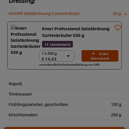
Dressing:
KNORR Salatkrönung Gartenkräuter
50 g
Knorr Professional Salatkrönung
Gartenkräuter 500 g
14
TREUEPUNKTE
1 x 500 g
1 x 500 g
In den
€ 14,43
Warenkorb
€ 14,43
unverbindliche Preisempfehlung von UFS
6 x 500 g
€ 86,58
Rapsöl
Trinkwasser
Frühlingszwiebel, geschnitten
100 g
Kirschtomaten
250 g
Cookies auf dieser Webseite