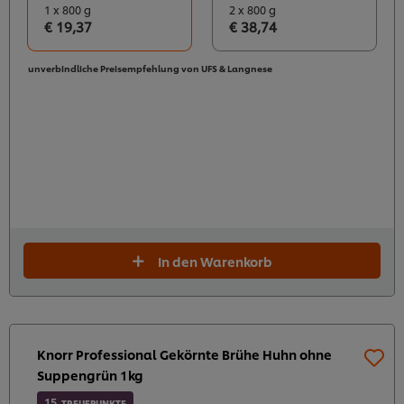
1 x 800 g
2 x 800 g
€ 19,37
€ 38,74
unverbindliche Preisempfehlung von UFS & Langnese
In den Warenkorb
Knorr Professional Gekörnte Brühe Huhn ohne
Suppengrün 1kg
15
TREUEPUNKTE