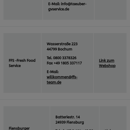
E-Mail: info@taeuber-
gvservice.de
Wasserstraße 223
44799 Bochum
Tel. 0800 3378326
FFS -Fresh Food
Link zum
Fax +49 1805 337117
Service
Webshop
E-Mail:
willkommen@ffs-
team.de
Batteriestr. 14
24939 Flensburg
Flensburger