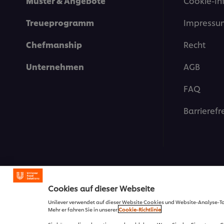
Muster & Angebote
Cookie-In
Treueprogramm
Impressu
Chefmanship
Recht
Unternehmen
AGB
FAQ
Barrierefr
Cookies auf dieser Webseite
© 2026 Unilever Deutschla
Unilever verwendet auf dieser Website Cookies und Website-Analyse-T
Mehr er fahren Sie in unserer
Cookie-Richtlinie
Sie können dies akzeptieren oder ablehnen. Wenn Sie den Einsatz von 