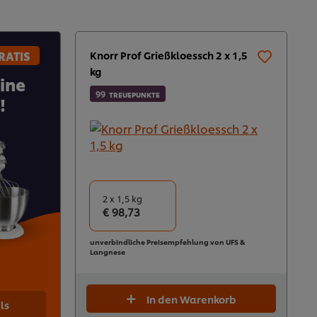
RATIS
Knorr Prof Grießkloessch 2 x 1,5
kg
ine
99
TREUEPUNKTE
!
2 x 1,5 kg
€ 98,73
unverbindliche Preisempfehlung von UFS &
Langnese
In den Warenkorb
ls