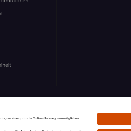
formationen
m
eiheit
nd GmbH - Alle Rechte vorbehalten.
ools, um eine optimale Online-Nutzung zu ermöglichen.
Cookies und Website-Analyse-Tools akzeptieren, dann gilt