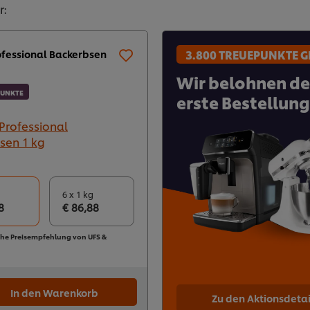
r:
3.800 TREUEPUNKTE G
ofessional Backerbsen
Wir belohnen de
PUNKTE
erste Bestellung
6 x 1 kg
8
€ 86,88
che Preisempfehlung von UFS &
In den Warenkorb
Zu den Aktionsdetai