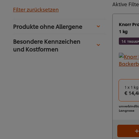
Aktive Filte
Filter zurücksetzen
Knorr Pr
Produkte ohne Allergene
1 kg
Besondere Kennzeichen
14
TREUE
und Kostformen
1 x 1 kg
€ 14,4
unverbindli
Langnese