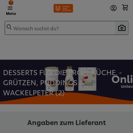
?
Menu
Wonach suchst du?
DESSERTS FÜR DIE PROFI-KÜCHE. -
GRÜTZEN, PUDDINGS &
WACKELPETER (
2
)
Angaben zum Lieferant