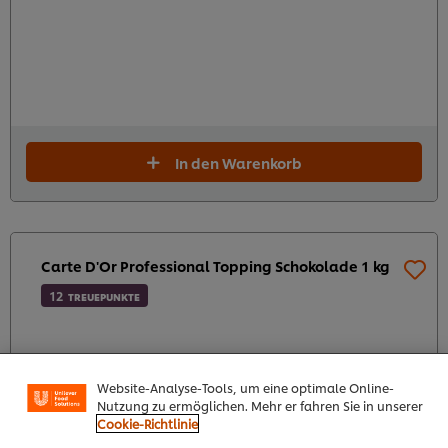
In den Warenkorb
Carte D'Or Professional Topping Schokolade 1 kg
12
TREUEPUNKTE
Cookies auf dieser Webseite
Unilever verwendet auf dieser Website Cookies und
Website-Analyse-Tools, um eine optimale Online-
Nutzung zu ermöglichen. Mehr er fahren Sie in unserer
1 x 1 kg
6 x 1 kg
Cookie-Richtlinie
€ 12,46
€ 74,76