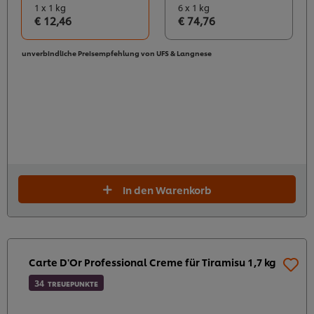
1 x 1 kg
6 x 1 kg
€ 12,46
€ 74,76
unverbindliche Preisempfehlung von UFS & Langnese
In den Warenkorb
Carte D'Or Professional Creme für Tiramisu 1,7 kg
34
TREUEPUNKTE