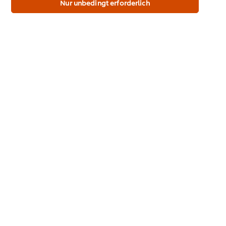
Nur unbedingt erforderlich
In den Warenkorb
Wissenswertes zu Spargel & Hollandaise
Marken & Inspiration
Gesamtsortiment