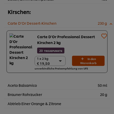
Kirschen:
Carte D'Or Dessert-Kirschen
230 g
Carte D'Or Professional Dessert
Kirschen 2 kg
20
TREUEPUNKTE
1 x 2 kg
1 x 2 kg
In den
€ 19,50
Warenkorb
€ 19,50
unverbindliche Preisempfehlung von UFS
6 x 2 kg
€ 117,00
Aceto Balsamico
50 ml
Brauner Rohrzucker
20 g
Abtrieb Einer Orange & Zitrone