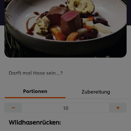
recipe
abgegeben
Darf`s mal Hase sein....?
Portionen
Zubereitung
−
+
Wildhasenrücken: