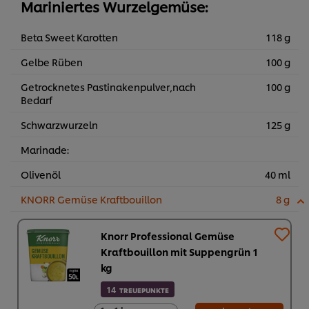
Mariniertes Wurzelgemüse:
Beta Sweet Karotten
118 g
Gelbe Rüben
100 g
Getrocknetes Pastinakenpulver,nach
100 g
Bedarf
Schwarzwurzeln
125 g
Marinade:
Olivenöl
40 ml
KNORR Gemüse Kraftbouillon
8 g
Knorr Professional Gemüse
Kraftbouillon mit Suppengrün 1
kg
14
TREUEPUNKTE