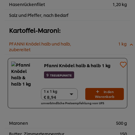
Hasenrückenfilet
1,20 kg
Salz und Pfeffer, nach Bedarf
Kartoffel-Maroni:
PFANNI Knödel halb und halb,
1 kg
zubereitet
Pfanni Knödel halb & halb 1 kg
9
TREUEPUNKTE
1 x 1 kg
1 x 1 kg
In den
€ 8,94
Warenkorb
€ 8,94
unverbindliche Preisempfehlung von UFS
12 x 1 kg
€ 107,28
Maronen
500 g
Butter, Zimmertemperatur
150