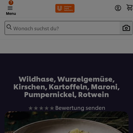
?
Menu
Wonach suchst du?
Zu Favoriten hinzufügen
Wildhase, Wurzelgemüse,
Kirschen, Kartoffeln, Maroni,
Pumpernickel, Rotwein
Keine
Bewertung senden
Bewertungen
für
dieses