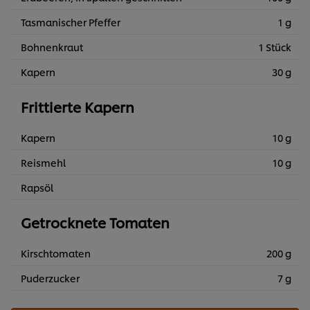
Tasmanischer Pfeffer
1 g
Bohnenkraut
1 Stück
Kapern
30 g
Frittierte Kapern
Kapern
10 g
Reismehl
10 g
Rapsöl
Getrocknete Tomaten
Kirschtomaten
200 g
Puderzucker
7 g