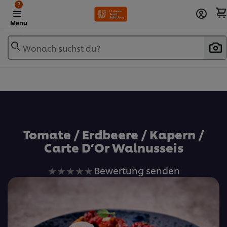
?
Menu
Wonach suchst du?
Zu Favoriten hinzufügen
Tomate / Erdbeere / Kapern /
Carte D’Or Walnusseis
Keine
Bewertung senden
Bewertungen
für
dieses
recipe