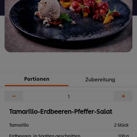
abgegeben
Portionen
Zubereitung
−
+
Tamarillo-Erdbeeren-Pfeffer-Salat
Tamarillo
2 Stück
Erdbeeren, in Spalten geschnitten
100 g