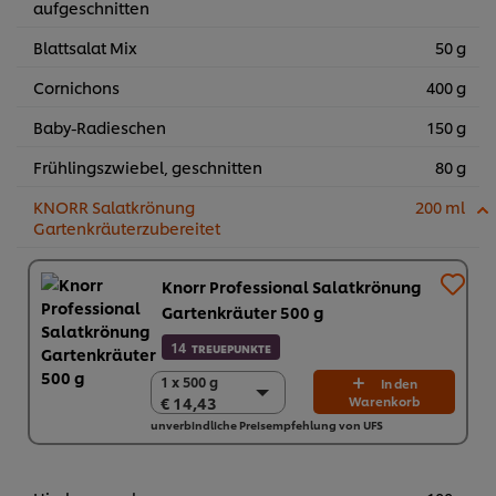
aufgeschnitten
Blattsalat Mix
50 g
Cornichons
400 g
Baby-Radieschen
150 g
Frühlingszwiebel, geschnitten
80 g
KNORR Salatkrönung
200 ml
Gartenkräuterzubereitet
Knorr Professional Salatkrönung
Gartenkräuter 500 g
14
TREUEPUNKTE
1 x 500 g
1 x 500 g
In den
€ 14,43
Warenkorb
€ 14,43
unverbindliche Preisempfehlung von UFS
6 x 500 g
€ 86,58