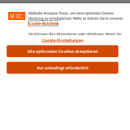
Unilever verwendet auf dieser Website Cookies und
Website-Analyse-Tools, um eine optimale Online-
Nutzung zu ermöglichen. Mehr er fahren Sie in unserer
Cookie-Richtlinie
PDF herunterladen
Email
Sie können dies akzeptieren oder ablehnen. Wenn Sie
den Einsatz von Cookies und Website-Analyse-Tools
Cookie-Einstellungen
akzeptieren, dann gilt diese Wahl bis zu Ihrem Widerruf
(bspw. durch Löschen von Cookies oder Ändern über die
Alle optionalen Cookies akzeptieren
Alle Rezepte
„Cookie Einstellungen“ Schaltfläche auf der Webseite)
für diese Website und auch für andere Webpräsenzen
Top Rezepte
der Marke dieser Website.
Nur unbedingt erforderlich
Eggs Benedict
Stulle Rote Beete
Süßkartoffe