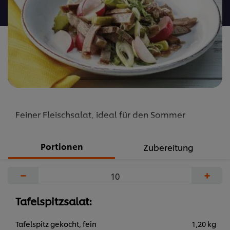
abgegeben
Feiner Fleischsalat, ideal für den Sommer
Portionen
Zubereitung
−
+
Tafelspitzsalat:
Tafelspitz gekocht, fein
1,20 kg