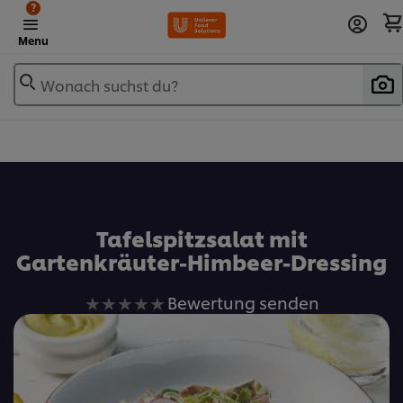
?
Menu
Wonach suchst du?
Zu Favoriten hinzufügen
Tafelspitzsalat mit
Gartenkräuter-Himbeer-Dressing
Keine
Bewertung senden
Bewertungen
für
dieses
recipe