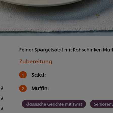
Feiner Spargelsalat mit Rohschinken Muf
Zubereitung
Salat:
 g
Muffin:
 g
Klassische Gerichte mit Twist
Senioren
 g