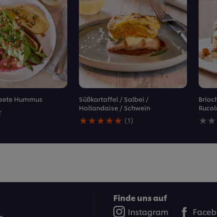
 Beete Hummus
Süßkartoffel / Salbei /
Brioch
Hollandaise / Schwein
Rucol
en
Die
Kein
(1)
durchschnittliche
Bewe
Bewertung
für
dieses
dies
Süßkartoffel
reci
&#x2F;
abg
Salbei
&#x2F;
Hollandaise
&#x2F;
Finde uns auf
Schwein
Instagram
Faceb
beträgt
r