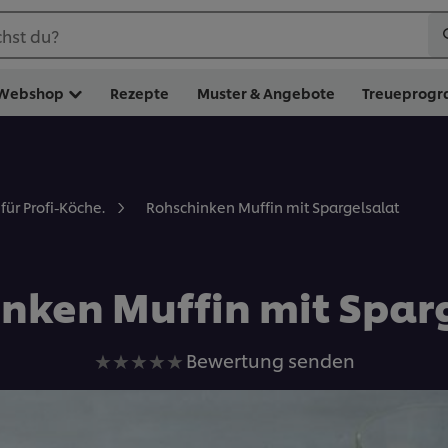
hst du?
Webshop
Rezepte
Muster & Angebote
Treueprog
Rohschinken Muffin mit Spargelsalat
für Profi-Köche.
nken Muffin mit Spar
Keine
Bewertung senden
Bewertungen
für
dieses