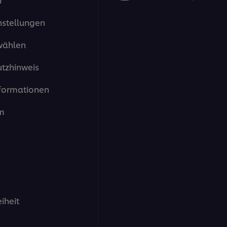
5.0
von
nstellungen
5
aus
1
wählen
Bewertungen.
tzhinweis
formationen
m
eiheit