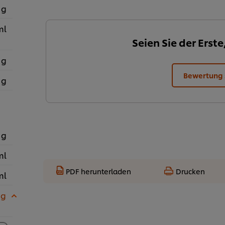
 g
ml
Seien Sie der Erste
 g
Bewertung
 g
 g
ml
PDF herunterladen
Drucken
ml
 g