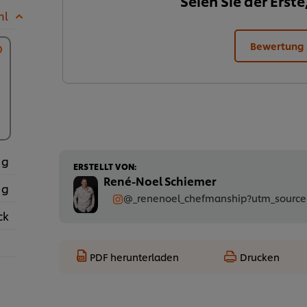
Seien Sie der Erste
ml
Bewertung
 g
ERSTELLT VON:
René-Noel Schiemer
 g
@_renenoel_chefmanship?utm_source
ck
PDF herunterladen
Drucken