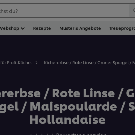
hst du?
Webshop
Rezepte
Muster & Angebote
Treueprog
Kichererbse / Rote Linse / Grüner Spargel /
für Profi-Köche.
rerbse / Rote Linse / 
gel / Maispoularde / 
Hollandaise
Keine
Bewertung senden