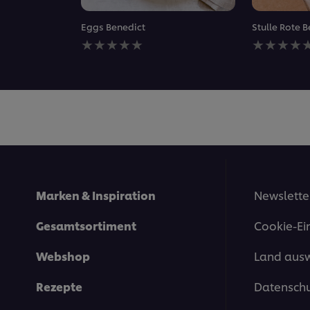
Eggs Benedict
Stulle Rote
Keine
Keine
Bewertungen
Bewertung
für
für
dieses
dieses
recipe
recipe
abgegeben
abgegeben
Marken & Inspiration
Newslette
Gesamtsortiment
Cookie-Ei
Webshop
Land aus
Rezepte
Datenschu