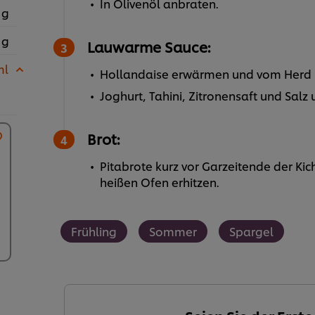
In Olivenöl anbraten.
 g
 g
Lauwarme Sauce:
ml
Hollandaise erwärmen und vom Her
Joghurt, Tahini, Zitronensaft und Sal
Brot:
Pitabrote kurz vor Garzeitende der Ki
heißen Ofen erhitzen.
Frühling
Sommer
Spargel