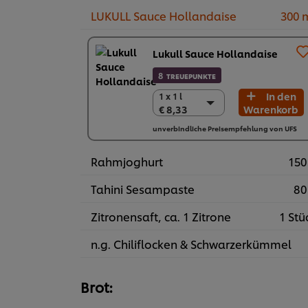
LUKULL Sauce Hollandaise
300 
Lukull Sauce Hollandaise
8
TREUEPUNKTE
In den
1 x 1 l
1 x 1 l
€ 8,33
Warenkorb
€ 8,33
10 x 1 l
unverbindliche Preisempfehlung von UFS
€ 83,30
Rahmjoghurt
150
Tahini Sesampaste
80
Zitronensaft, ca. 1 Zitrone
1 Stü
n.g. Chiliflocken & Schwarzerkümmel
Brot: