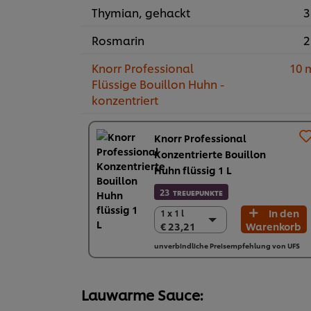
Thymian, gehackt
3
Rosmarin
2
Knorr Professional
10 
Flüssige Bouillon Huhn -
konzentriert
Knorr Professional
Konzentrierte Bouillon
Huhn flüssig 1 L
23
TREUEPUNKTE
In den
1 x 1 l
1 x 1 l
€ 23,21
Warenkorb
€ 23,21
6 x 1 L
unverbindliche Preisempfehlung von UFS
€ 139,26
Lauwarme Sauce: