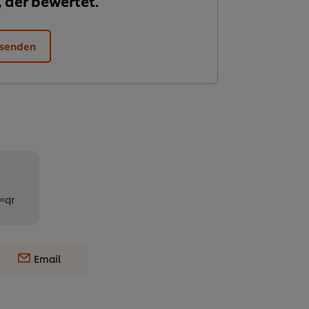
, der bewertet.
 senden
=qr
Email