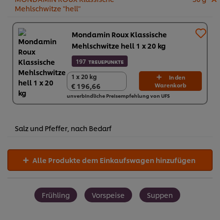
Mehlschwitze "hell"
Mondamin Roux Klassische
Mehlschwitze hell 1 x 20 kg
197
TREUEPUNKTE
1 x 20 kg
1 x 20 kg
In den
€ 196,66
Warenkorb
€ 196,66
unverbindliche Preisempfehlung von UFS
Salz und Pfeffer, nach Bedarf
Alle Produkte dem Einkaufswagen hinzufügen
Frühling
Vorspeise
Suppen