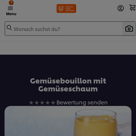
?
Menu
Wonach suchst du?
Zu Favoriten hinzufügen
Gemüsebouillon mit
Gemüseschaum
Keine
Bewertung senden
Bewertungen
für
dieses
recipe