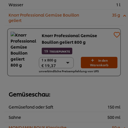
Wasser
1 l
Knorr Professional Gemüse Bouillon
35 g
geliert
Knorr Professional Gemüse
Bouillon geliert 800 g
19
TREUEPUNKTE
1 x 800 g
1 x 800 g
In den
€ 19,37
Warenkorb
€ 19,37
unverbindliche Preisempfehlung von UFS
2 x 800 g
€ 38,74
Gemüseschau:
Gemüsefond oder Saft
150 ml
Sahne
500 ml
MONDAMIN ROUX Klassische
50 g