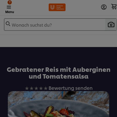
?
Menu
Wonach suchst du?
Zu Favoriten hinzufügen
Gebratener Reis mit Auberginen
und Tomatensalsa
Keine
Bewertung senden
Bewertungen
für
dieses
recipe