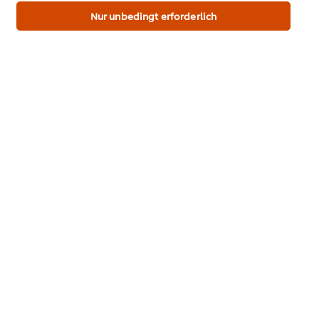
der Marke dieser Website.
Nur unbedingt erforderlich
PDF herunterladen
Email
Alle Rezepte
Top Rezepte
Eggs Benedict
Stulle Rote Beete
Süßkartoffe