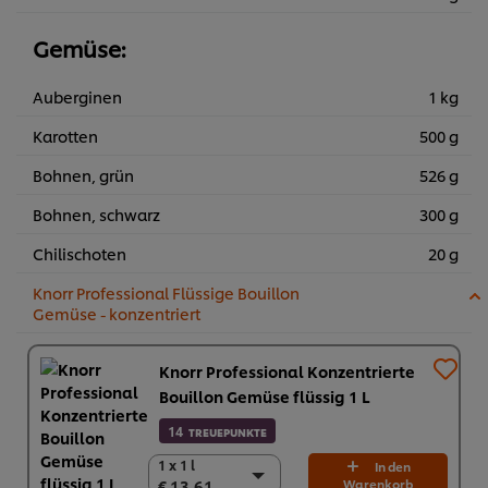
Gemüse:
Auberginen
1 kg
Karotten
500 g
Bohnen, grün
526 g
Bohnen, schwarz
300 g
Chilischoten
20 g
Knorr Professional Flüssige Bouillon
Gemüse - konzentriert
Knorr Professional Konzentrierte
Bouillon Gemüse flüssig 1 L
14
TREUEPUNKTE
1 x 1 l
1 x 1 l
In den
€ 13,61
Warenkorb