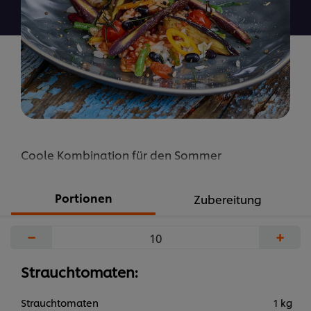
abgegeben
Coole Kombination für den Sommer
Portionen
Zubereitung
−
+
Strauchtomaten:
Strauchtomaten
1 kg