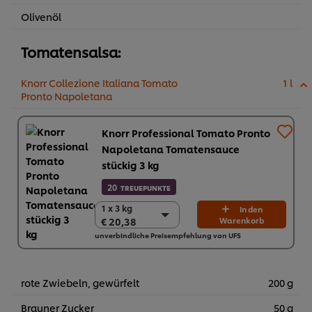
Olivenöl
Tomatensalsa:
Knorr Collezione Italiana Tomato
1 l
Pronto Napoletana
Knorr Professional Tomato Pronto
Napoletana Tomatensauce
stückig 3 kg
20
TREUEPUNKTE
1 x 3 kg
1 x 3 kg
In den
€ 20,38
Warenkorb
€ 20,38
unverbindliche Preisempfehlung von UFS
4 x 3 kg
€ 81,52
rote Zwiebeln, gewürfelt
200 g
Brauner Zucker
50 g