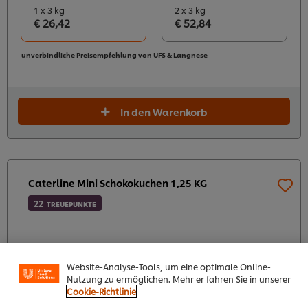
1 x 3 kg
2 x 3 kg
€ 26,42
€ 52,84
unverbindliche Preisempfehlung von UFS & Langnese
In den Warenkorb
Caterline Mini Schokokuchen 1,25 KG
22
TREUEPUNKTE
Cookies auf dieser Webseite
Unilever verwendet auf dieser Website Cookies und
Website-Analyse-Tools, um eine optimale Online-
Nutzung zu ermöglichen. Mehr er fahren Sie in unserer
Cookie-Richtlinie