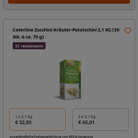
Caterline Zucchini-Kräuter-Palatschini 2,1 KG (30
Stk. à ca. 70 g)
33
TREUEPUNKTE
1 x 2,1 kg
2 x 2,1 kg
€ 32,50
€ 65,01
unverbindliche Preisempfehlung von UFS & Langnese