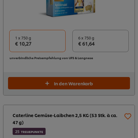
1 x 750 g
6 x 750 g
€ 10,27
€ 61,64
unverbindliche Preisempfehlung von UFS & Langnese
In den Warenkorb
Caterline Gemüse-Laibchen 2,5 KG (53 Stk. à ca.
47 g)
25
TREUEPUNKTE