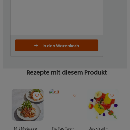
In den Warenkorb
Rezepte mit diesem Produkt
Mit Melasse
Tic Tac Toe -
Jackfruit -
K