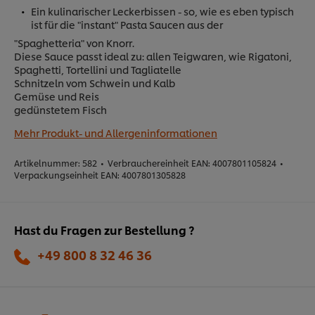
Ein kulinarischer Leckerbissen - so, wie es eben typisch
ist für die "instant" Pasta Saucen aus der
"Spaghetteria" von Knorr.
Diese Sauce passt ideal zu: allen Teigwaren, wie Rigatoni,
Spaghetti, Tortellini und Tagliatelle
Schnitzeln vom Schwein und Kalb
Gemüse und Reis
gedünstetem Fisch
Mehr Produkt- und Allergeninformationen
Artikelnummer:
582
•
Verbrauchereinheit EAN:
4007801105824
•
Verpackungseinheit EAN:
4007801305828
Hast du Fragen zur Bestellung ?
+49 800 8 32 46 36