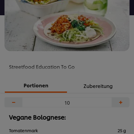
abgegeben
Streetfood Education To Go
Portionen
Zubereitung
−
+
Vegane Bolognese:
Tomatenmark
25 g