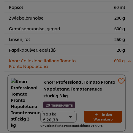
Rapsöl
60 ml
Zwiebelbrunoise
200 g
Gemüsebrunoise, gegart
600 g
Linsen, rot
250 g
Paprikapulver, edelsüß
20 g
Knorr Collezione Italiana Tomato
600 g
Pronto Napoletana
Knorr Professional Tomato Pronto
Napoletana Tomatensauce
stückig 3 kg
20
TREUEPUNKTE
1 x 3 kg
1 x 3 kg
In den
€ 20,38
Warenkorb
€ 20,38
unverbindliche Preisempfehlung von UFS
4 x 3 kg