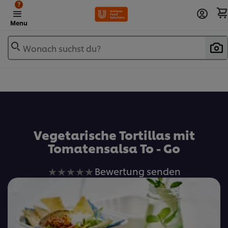
?
Menu
Wonach suchst du?
Zu Favoriten hinzufügen
Vegetarische Tortillas mit
Tomatensalsa To - Go
Keine
Bewertung senden
Bewertungen
für
dieses
recipe