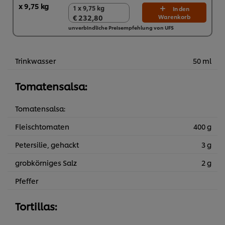
1 x 9,75 kg
1 x 9,75 kg
In den
€ 232,80
Warenkorb
€ 232,80
unverbindliche Preisempfehlung von UFS
Trinkwasser
50 ml
Tomatensalsa:
Tomatensalsa:
Fleischtomaten
400 g
Petersilie, gehackt
3 g
grobkörniges Salz
2 g
Pfeffer
Tortillas: