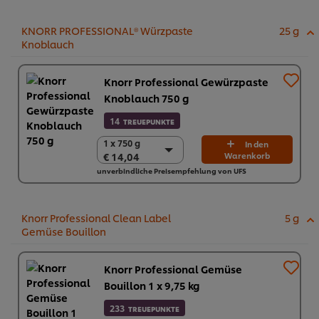
€ 81,52
KNORR PROFESSIONAL® Würzpaste
25 g
Knoblauch
Knorr Professional Gewürzpaste
Knoblauch 750 g
14
TREUEPUNKTE
1 x 750 g
1 x 750 g
In den
€ 14,04
Warenkorb
€ 14,04
unverbindliche Preisempfehlung von UFS
2 x 750 g
€ 28,08
Knorr Professional Clean Label
5 g
Gemüse Bouillon
Knorr Professional Gemüse
Bouillon 1 x 9,75 kg
233
TREUEPUNKTE