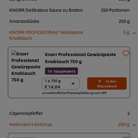
KNORR Delikatess Sauce zu Braten
250 Portionen
Ananasstücke
250 g
KNORR PROFESSIONAL® Würzpaste
5 g
Knoblauch
Knorr Professional Gewürzpaste
Knoblauch 750 g
14
TREUEPUNKTE
1 x 750 g
1 x 750 g
In den
€ 14,04
Warenkorb
€ 14,04
unverbindliche Preisempfehlung von UFS
2 x 750 g
€ 28,08
Cayennepfeffer
2
Hellmann's Ketchup
250 g