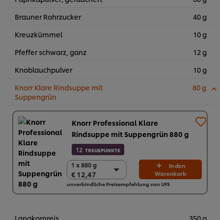
Brauner Rohrzucker
40 g
Kreuzkümmel
10 g
Pfeffer schwarz, ganz
12 g
Knoblauchpulver
10 g
Knorr Klare Rindsuppe mit
80 g
Suppengrün
Knorr Professional Klare
Rindsuppe mit Suppengrün 880 g
12
TREUEPUNKTE
1 x 880 g
1 x 880 g
In den
€ 12,47
Warenkorb
€ 12,47
unverbindliche Preisempfehlung von UFS
6 x 880 g
€ 74,82
Langkornreis
350 g