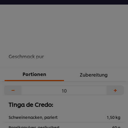
Geschmack pur
Portionen
Zubereitung
−
+
Tinga de Credo:
Schweinenacken, pariert
1,50 kg
Paprikapulver, geräuchert
60 g