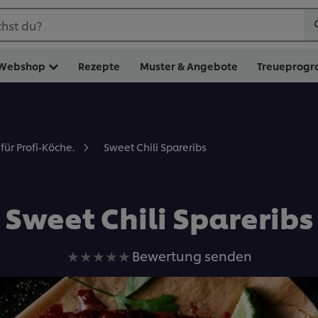
hst du?
Webshop
Rezepte
Muster & Angebote
Treueprog
Sweet Chili Spareribs
für Profi-Köche.
Sweet Chili Spareribs
Keine
Bewertung senden
Bewertungen
für
dieses