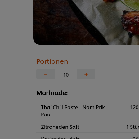
Portionen
−
+
Marinade:
Thai Chili Paste - Nam Prik
120
Pau
Zitroneden Saft
1 Stü
Koriander, klein
30