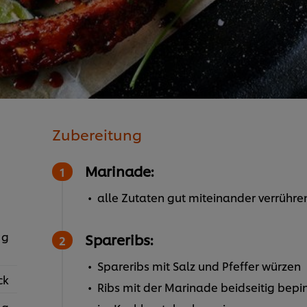
Zubereitung
Marinade:
alle Zutaten gut miteinander verrühre
 g
Spareribs:
Spareribs mit Salz und Pfeffer würzen
ck
Ribs mit der Marinade beidseitig bepi
 g