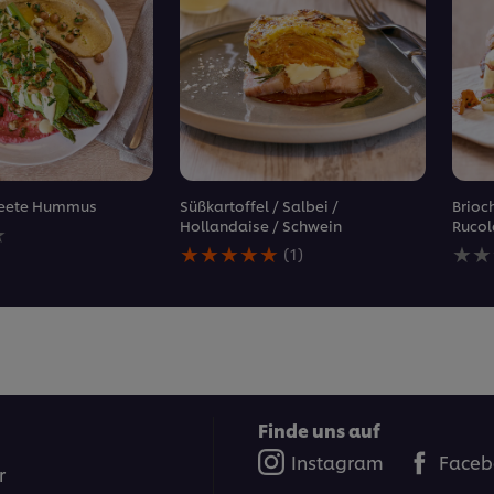
 Beete Hummus
Süßkartoffel / Salbei /
Brioch
Hollandaise / Schwein
Rucol
en
Die
Kein
(1)
durchschnittliche
Bewe
Bewertung
für
dieses
dies
Süßkartoffel
reci
&#x2F;
abg
Salbei
&#x2F;
Hollandaise
&#x2F;
Finde uns auf
Schwein
Instagram
Faceb
beträgt
r
5.0