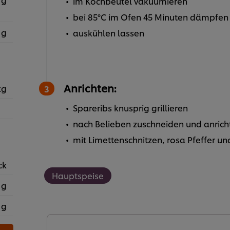
im Kochbeutel vakuumieren
bei 85°C im Ofen 45 Minuten dämpfen
 g
auskühlen lassen
Anrichten:
kg
Spareribs knusprig grillieren
nach Belieben zuschneiden und anrich
mit Limettenschnitzen, rosa Pfeffer und
ck
Hauptspeise
 g
 g