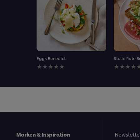
Eggs Benedict
Stulle Rote
Keine
Keine
Bewertungen
Bewertung
für
für
dieses
dieses
recipe
recipe
abgegeben
abgegeben
Marken & Inspiration
Newslette