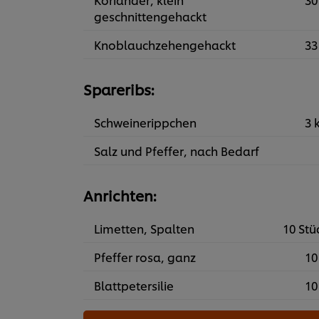
geschnittengehackt
Knoblauchzehengehackt
33
Spareribs:
Schweinerippchen
3 
Salz und Pfeffer, nach Bedarf
Anrichten:
Limetten, Spalten
10 Stü
Pfeffer rosa, ganz
10
Blattpetersilie
10