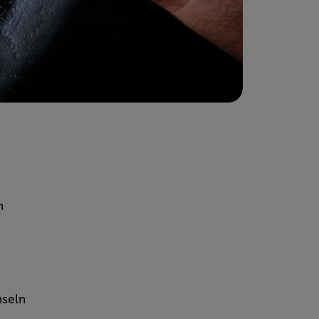
n
nseln