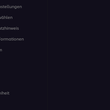
von
nstellungen
5
aus
1
wählen
Bewertungen.
tzhinweis
formationen
m
eiheit