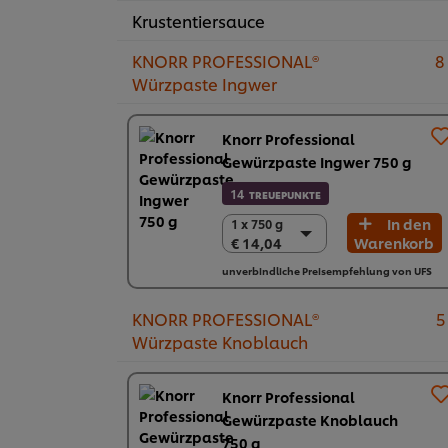
Krustentiersauce
KNORR PROFESSIONAL®
8
Würzpaste Ingwer
Knorr Professional
Gewürzpaste Ingwer 750 g
14
TREUEPUNKTE
In den
1 x 750 g
1 x 750 g
€ 14,04
Warenkorb
€ 14,04
2 x 750 g
unverbindliche Preisempfehlung von UFS
€ 28,08
KNORR PROFESSIONAL®
5
Würzpaste Knoblauch
Knorr Professional
Gewürzpaste Knoblauch
750 g