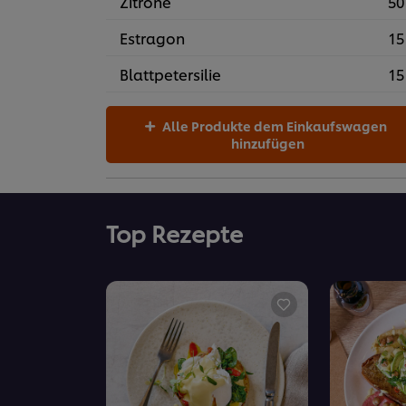
Zitrone
50
Estragon
15
Blattpetersilie
15
Alle Produkte dem Einkaufswagen
hinzufügen
Top Rezepte