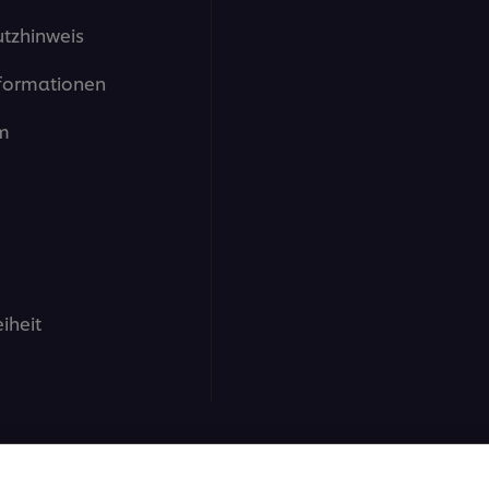
tzhinweis
formationen
m
eiheit