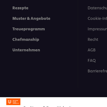
Rezepte
Datenschu
Muster & Angebote
Cookie-In
Treueprogramm
Impressu
Chefmanship
Recht
Unternehmen
AGB
FAQ
Barrierefr