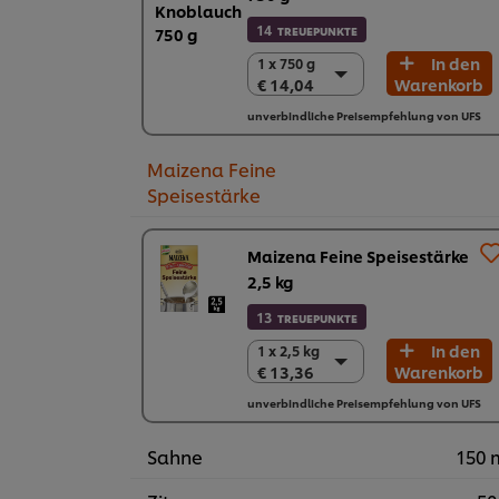
14
TREUEPUNKTE
In den
1 x 750 g
1 x 750 g
€ 14,04
Warenkorb
€ 14,04
2 x 750 g
unverbindliche Preisempfehlung von UFS
€ 28,08
Maizena Feine
Speisestärke
Maizena Feine Speisestärke
2,5 kg
13
TREUEPUNKTE
In den
1 x 2,5 kg
1 x 2,5 kg
€ 13,36
Warenkorb
€ 13,36
4 x 2,5 kg
unverbindliche Preisempfehlung von UFS
€ 53,44
Sahne
150 