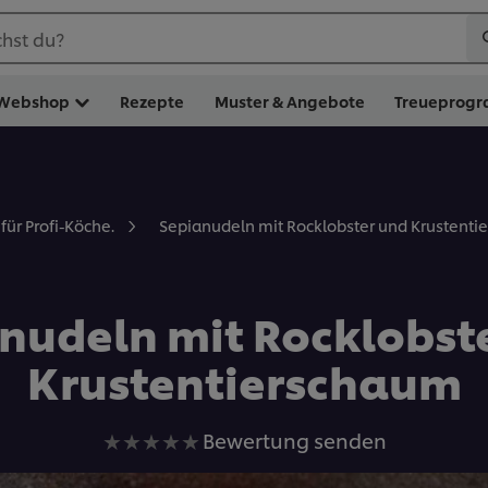
hst du?
Webshop
Rezepte
Muster & Angebote
Treueprog
Sepianudeln mit Rocklobster und Krustent
für Profi-Köche.
nudeln mit Rocklobst
Krustentierschaum
Keine
Bewertung senden
Bewertungen