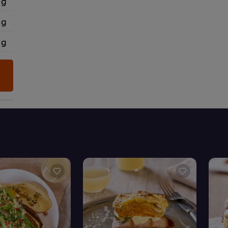
 g
 g
 g