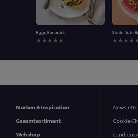
Eggs Benedict
Stulle Rote
Keine
Keine
Bewertungen
Bewertung
für
für
dieses
dieses
recipe
recipe
abgegeben
abgegeben
Marken & Inspiration
Newslette
Gesamtsortiment
Cookie-Ei
Webshop
Land aus