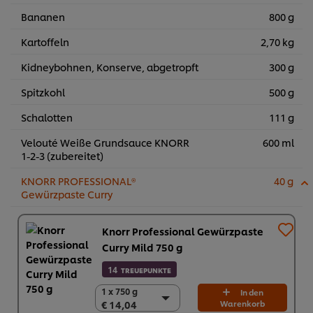
Bananen
800 g
Kartoffeln
2,70 kg
Kidneybohnen, Konserve, abgetropft
300 g
Spitzkohl
500 g
Schalotten
111 g
Velouté Weiße Grundsauce KNORR
600 ml
1-2-3 (zubereitet)
KNORR PROFESSIONAL®
40 g
Gewürzpaste Curry
Knorr Professional Gewürzpaste
Curry Mild 750 g
14
TREUEPUNKTE
1 x 750 g
1 x 750 g
In den
€ 14,04
Warenkorb
€ 14,04