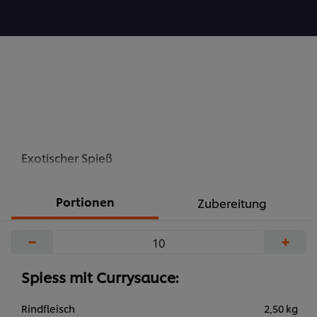
abgegeben
Exotischer Spieß
Portionen
Zubereitung
−
+
Spiess mit Currysauce:
Rindfleisch
2,50 kg