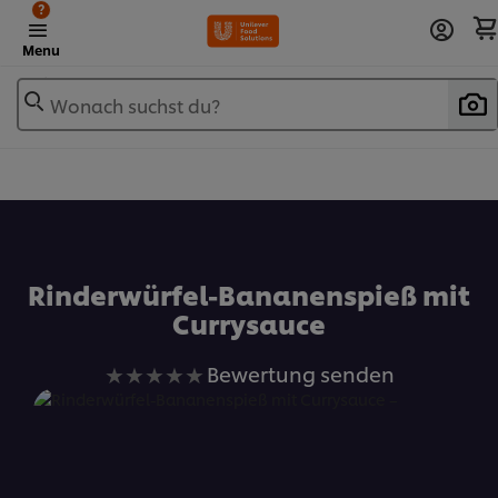
?
Menu
Wonach suchst du?
Zu Favoriten hinzufügen
Rinderwürfel-Bananenspieß mit
Currysauce
Keine
Bewertung senden
Bewertungen
für
dieses
recipe