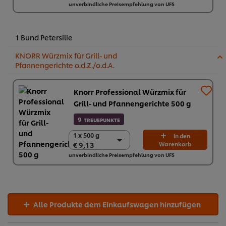
unverbindliche Preisempfehlung von UFS
2 x 750 g
€ 28,08
1 Bund Petersilie
KNORR Würzmix für Grill- und
Pfannengerichte o.d.Z./o.d.A.
Knorr Professional Würzmix für
Grill- und Pfannengerichte 500 g
9
TREUEPUNKTE
1 x 500 g
1 x 500 g
In den
€ 9,13
Warenkorb
€ 9,13
unverbindliche Preisempfehlung von UFS
6 x 500 g
€ 54,78
Alle Produkte dem Einkaufswagen hinzufügen