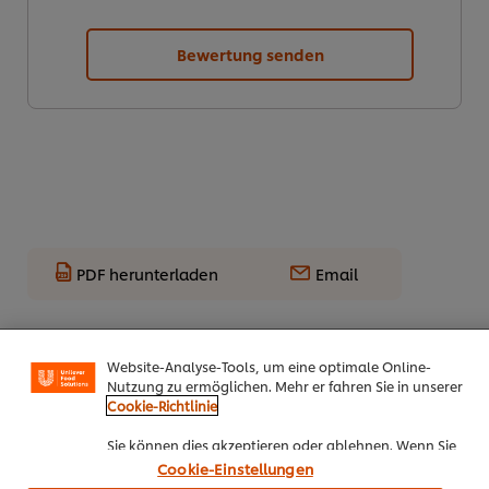
Bewertung senden
PDF herunterladen
Email
Cookies auf dieser Webseite
Unilever verwendet auf dieser Website Cookies und
Alle Rezepte
Website-Analyse-Tools, um eine optimale Online-
Top Rezepte
Nutzung zu ermöglichen. Mehr er fahren Sie in unserer
Cookie-Richtlinie
Sie können dies akzeptieren oder ablehnen. Wenn Sie
den Einsatz von Cookies und Website-Analyse-Tools
Cookie-Einstellungen
akzeptieren, dann gilt diese Wahl bis zu Ihrem Widerruf