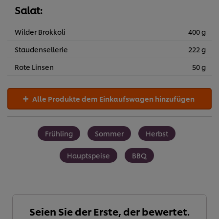
Salat:
Wilder Brokkoli
400 g
Staudensellerie
222 g
Rote Linsen
50 g
Alle Produkte dem Einkaufswagen hinzufügen
Frühling
Sommer
Herbst
Hauptspeise
BBQ
Seien Sie der Erste, der bewertet.