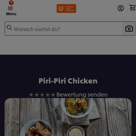
?
Menu
Wonach suchst du?
Zu Favoriten hinzufügen
Piri-Piri Chicken
Keine
Bewertung senden
Bewertungen
für
dieses
recipe
abgegeben