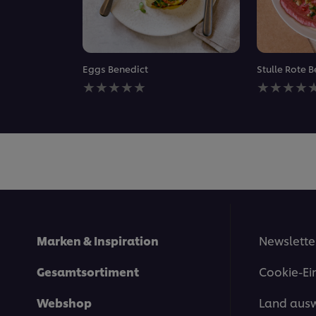
Eggs Benedict
Stulle Rote
Keine
Keine
Bewertungen
Bewertung
für
für
dieses
dieses
recipe
recipe
abgegeben
abgegeben
Marken & Inspiration
Newslette
Gesamtsortiment
Cookie-Ei
Webshop
Land aus