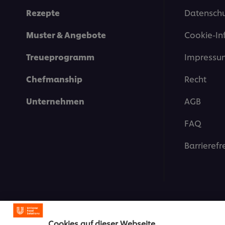
Rezepte
Datenschu
Muster & Angebote
Cookie-In
Treueprogramm
Impressu
Chefmanship
Recht
Unternehmen
AGB
FAQ
Barrierefr
Cookies auf dieser Webseite
© 2026 Unilever Deutschla