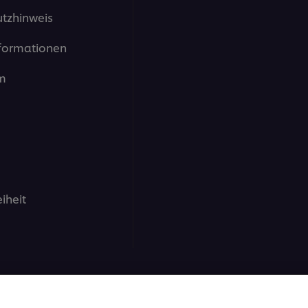
tzhinweis
formationen
m
eiheit
nd GmbH - Alle Rechte vorbehalten.