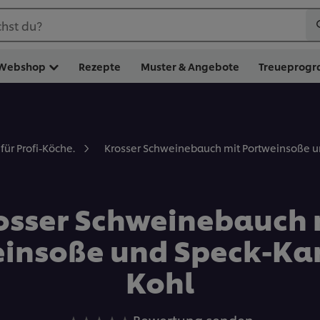
hst du?
Webshop
Rezepte
Muster & Angebote
Treueprog
Krosser Schweinebauch mit Portweinsoße un
für Profi-Köche.
osser Schweinebauch 
insoße und Speck-Kar
Kohl
Keine
Bewertung senden