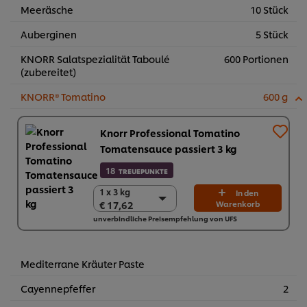
Meeräsche
10 Stück
Auberginen
5 Stück
KNORR Salatspezialität Taboulé
600 Portionen
(zubereitet)
KNORR® Tomatino
600 g
Knorr Professional Tomatino
Tomatensauce passiert 3 kg
18
TREUEPUNKTE
1 x 3 kg
1 x 3 kg
In den
€ 17,62
Warenkorb
€ 17,62
unverbindliche Preisempfehlung von UFS
4 x 3 kg
€ 70,48
Mediterrane Kräuter Paste
Cayennepfeffer
2