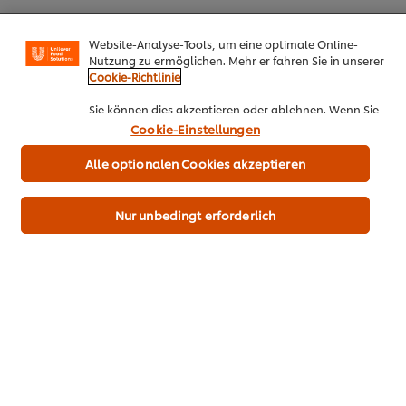
Cookies auf dieser Webseite
Unilever verwendet auf dieser Website Cookies und
Website-Analyse-Tools, um eine optimale Online-
Nutzung zu ermöglichen. Mehr er fahren Sie in unserer
Cookie-Richtlinie
PDF herunterladen
Email
Sie können dies akzeptieren oder ablehnen. Wenn Sie
den Einsatz von Cookies und Website-Analyse-Tools
Cookie-Einstellungen
akzeptieren, dann gilt diese Wahl bis zu Ihrem Widerruf
(bspw. durch Löschen von Cookies oder Ändern über die
Alle optionalen Cookies akzeptieren
Alle Rezepte
„Cookie Einstellungen“ Schaltfläche auf der Webseite)
für diese Website und auch für andere Webpräsenzen
Top Rezepte
der Marke dieser Website.
Nur unbedingt erforderlich
Eggs Benedict
Stulle Rote Beete
Süßkartoffe