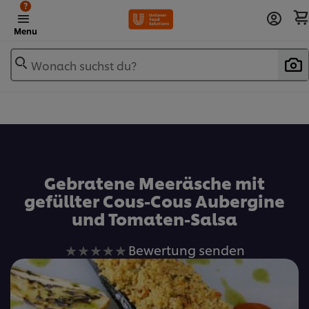
?
Menu
Wonach suchst du?
Zu Favoriten hinzufügen
Gebratene Meeräsche mit
gefüllter Cous-Cous Aubergine
und Tomaten-Salsa
Keine
Bewertung senden
Bewertungen
für
dieses