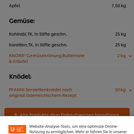
Apfel
7,50 kg
Gemüse:
Kohlrabi,TK, in Stifte geschn.
25 kg
Karotten,TK, in Stifte geschn.
25 kg
KNORR® Gemüsekrönung Butternote
2 kg
& Kräuter
Knödel:
PFANNI Serviettenknödel nach
30 kg
original österreichischem Rezept
Cookies auf dieser Webseite
Alle Produkte dem Einkaufswagen hinzufügen
Unilever verwendet auf dieser Website Cookies und
Website-Analyse-Tools, um eine optimale Online-
Nutzung zu ermöglichen. Mehr er fahren Sie in unserer