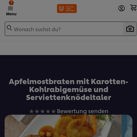
?
Menu
Wonach suchst du?
Zu Favoriten hinzufügen
Apfelmostbraten mit Karotten-
Kohlrabigemüse und
Serviettenknödeltaler
Keine
Bewertung senden
Bewertungen
für
dieses