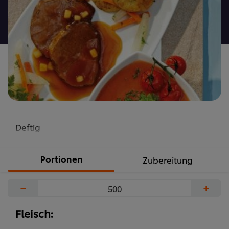
recipe
abgegeben
Deftig
Portionen
Zubereitung
−
+
Fleisch: