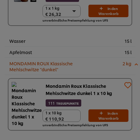
1 x 1 kg
1 x 1 kg
In den
€ 26,32
Warenkorb
€ 26,32
unverbindliche Preisempfehlung von UFS
6 x 1 kg
€ 157,92
Wasser
15 l
Apfelmost
15 l
MONDAMIN ROUX Klassische
2 kg
Mehlschwitze "dunkel"
Mondamin Roux Klassische
Mehlschwitze dunkel 1 x 10 kg
111
TREUEPUNKTE
1 x 10 kg
1 x 10 kg
In den
€ 110,92
Warenkorb
€ 110,92
unverbindliche Preisempfehlung von UFS