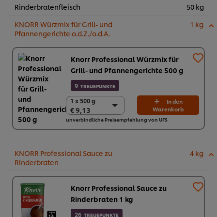
Rinderbratenfleisch
50 kg
KNORR Würzmix für Grill- und
1 kg
Pfannengerichte o.d.Z./o.d.A.
Knorr Professional Würzmix für
Grill- und Pfannengerichte 500 g
9
TREUEPUNKTE
1 x 500 g
1 x 500 g
In den
€ 9,13
Warenkorb
€ 9,13
unverbindliche Preisempfehlung von UFS
6 x 500 g
€ 54,78
KNORR Professional Sauce zu
4 kg
Rinderbraten
Knorr Professional Sauce zu
Rinderbraten 1 kg
26
TREUEPUNKTE