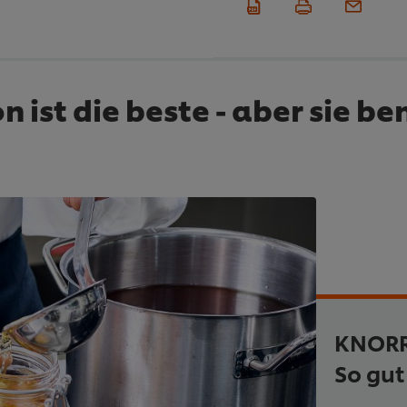
 ist die beste - aber sie ben
KNORR 
So gut