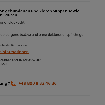
 von gebundenen und klaren Suppen sowie
n Saucen.
honend gekocht.
e Allergene (o.d.A.) und ohne deklarationspflichtige
elierte Konsistenz.
eninformationen
reinheit EAN:
8712100597589
•
52272
+49 800 8 32 46 36
lung ?