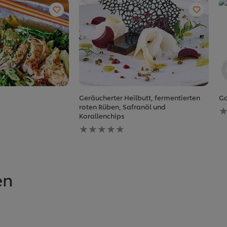
Geräucherter Heilbutt, fermentierten
Ga
K
roten Rüben, Safranöl und
e
B
Korallenchips
Keine
fü
Bewertungen
d
für
r
dieses
a
recipe
abgegeben
en