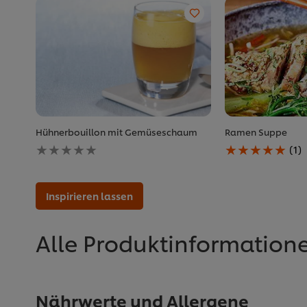
Hühnerbouillon mit Gemüseschaum
Ramen Suppe
Keine
Die
(1)
Bewertungen
durchschnittlich
für
Bewertung
dieses
dieses
recipe
Ramen
Inspirieren lassen
abgegeben
Suppe
beträgt
5.0
Alle Produktinformation
von
5
aus
1
Bewertungen.
Nährwerte und Allergene