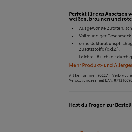
Perfekt für das Ansetzen
weißen, braunen und rote
Ausgewählte Zutaten, sc
Vollmundiger Geschmack.
ohne deklarationspflichtig
Zusatzstoffe (o.d.Z.).
Leichte Löslichkeit durch g
Mehr Produkt- und Allerg
Artikelnummer:
95227
•
Verbrauche
Verpackungseinheit EAN:
87121009
Hast du Fragen zur Bestel