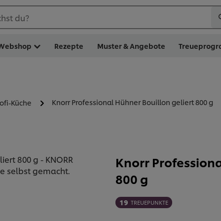
hst du?
Webshop
Rezepte
Muster & Angebote
Treueprog
Knorr Professional Hühner Bouillon geliert 800 g
rofi-Küche
Knorr Professiona
800 g
19
TREUEPUNKTE