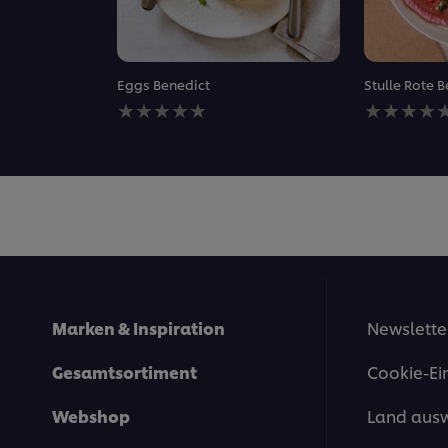
Eggs Benedict
Stulle Rote
Keine
Keine
Bewertungen
Bewertung
für
für
dieses
dieses
recipe
recipe
abgegeben
abgegeben
Marken & Inspiration
Newslette
Gesamtsortiment
Cookie-Ei
Webshop
Land aus