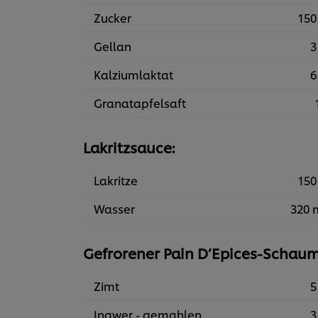
Zucker
150
Gellan
3
Kalziumlaktat
6
Granatapfelsaft
Lakritzsauce:
Lakritze
150
Wasser
320 
Gefrorener Pain D’Epices-Schaum
Zimt
5
Ingwer - gemahlen
3