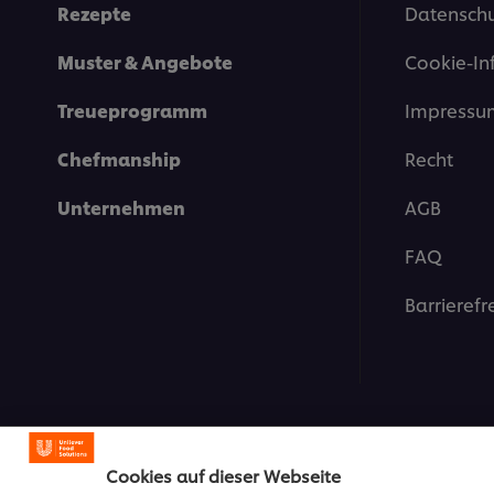
Rezepte
Datenschu
Muster & Angebote
Cookie-In
Treueprogramm
Impressu
Chefmanship
Recht
Unternehmen
AGB
FAQ
Barrierefr
Cookies auf dieser Webseite
© 2026 Unilever Deutschla