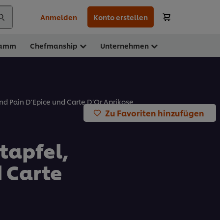
Anmelden
Konto erstellen
ramm
Chefmanship
Unternehmen
und Pain D'Epice und Carte D’Or Aprikose
Zu Favoriten hinzufügen
tapfel,
d Carte