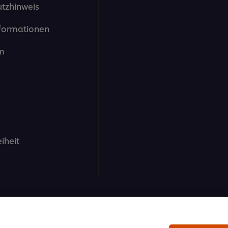
tzhinweis
formationen
m
eiheit
nd GmbH - Alle Rechte vorbehalten.