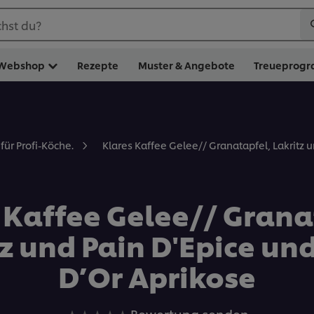
hst du?
Webshop
Rezepte
Muster & Angebote
Treueprog
Klares Kaffee Gelee// Granatapfel, Lakritz 
für Profi-Köche.
 Kaffee Gelee// Grana
z und Pain D'Epice un
D’Or Aprikose
Keine
Bewertung senden