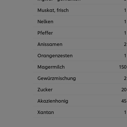
Muskat, frisch
1
Nelken
1
Pfeffer
1
Anissamen
2
Orangenzesten
1
Magermilch
150
Gewürzmischung
2
Zucker
20
Akazienhonig
45
Xantan
1