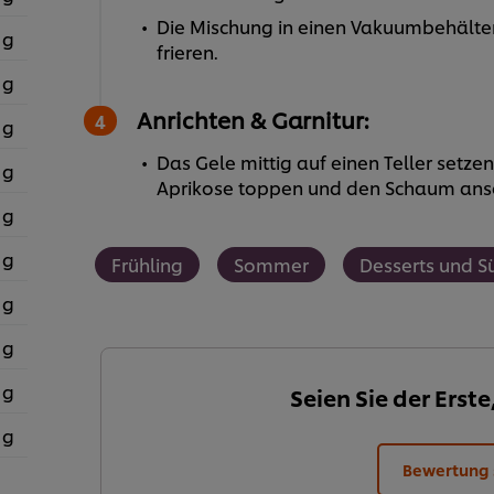
Die Mischung in einen Vakuumbehält
 g
frieren.
 g
Anrichten & Garnitur:
 g
Das Gele mittig auf einen Teller setzen
 g
Aprikose toppen und den Schaum ans
 g
 g
Frühling
Sommer
Desserts und S
 g
 g
 g
Seien Sie der Erste
 g
Bewertung