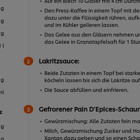
Auf ein Blech 10 Gläser mit 4 cm Durch
 g
Den Press-Kaffee in einem Topf mit de
dazu unter die Flüssigkeit rühren, aufk
 g
und im Kühler gelieren lassen.
 g
Das Gelee aus den Gläsern nehmen und
das Gelee in Granatapfelsaft für 1 Stu
1 l
Lakritzsauce:
Beide Zutaten in einem Topf bei stark
 g
köcheln lassen bis sich die Lakritze au
Die Sauce abfüllen und einfrieren.
ml
Gefrorener Pain D’Epices-Schau
:
Gewürzmischung: Alle Zutaten fein ma
 g
Milch, Gewürzmischung Zucker und Ho
Xantan dazu geben und so einen Scha
 g