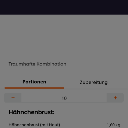
abgegeben
Traumhafte Kombination
Portionen
Zubereitung
−
+
Hähnchenbrust:
Hähnchenbrust (mit Haut)
1,60 kg