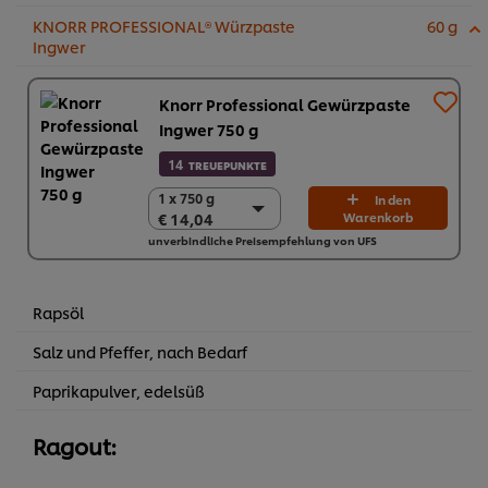
KNORR PROFESSIONAL® Würzpaste
60 g
Ingwer
Knorr Professional Gewürzpaste
Ingwer 750 g
14
TREUEPUNKTE
1 x 750 g
1 x 750 g
In den
€ 14,04
Warenkorb
€ 14,04
unverbindliche Preisempfehlung von UFS
2 x 750 g
€ 28,08
Rapsöl
Salz und Pfeffer, nach Bedarf
Paprikapulver, edelsüß
Ragout: