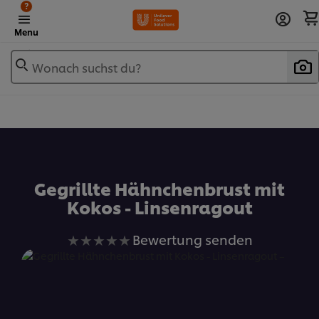
?
Menu
Wonach suchst du?
Zu Favoriten hinzufügen
Gegrillte Hähnchenbrust mit
Kokos - Linsenragout
Keine
Bewertung senden
Bewertungen
für
dieses
recipe