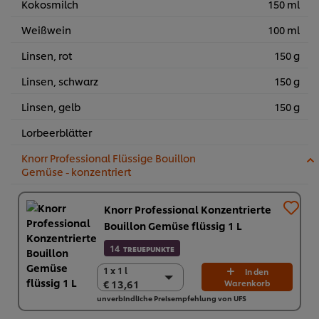
Kokosmilch
150 ml
Weißwein
100 ml
Linsen, rot
150 g
Linsen, schwarz
150 g
Linsen, gelb
150 g
Lorbeerblätter
Knorr Professional Flüssige Bouillon
Gemüse - konzentriert
Knorr Professional Konzentrierte
Bouillon Gemüse flüssig 1 L
14
TREUEPUNKTE
1 x 1 l
1 x 1 l
In den
€ 13,61
Warenkorb
€ 13,61
unverbindliche Preisempfehlung von UFS
6 x 1 L
€ 81,66