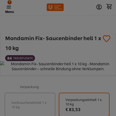
?
Menu
Mondamin Fix- Saucenbinder hell 1 x
10 kg
84
TREUEPUNKTE
Verpackung
Verpackungseinheit 1 x
Verbrauchereinheit 1 x
10 kg
10 kg
€ 83,53