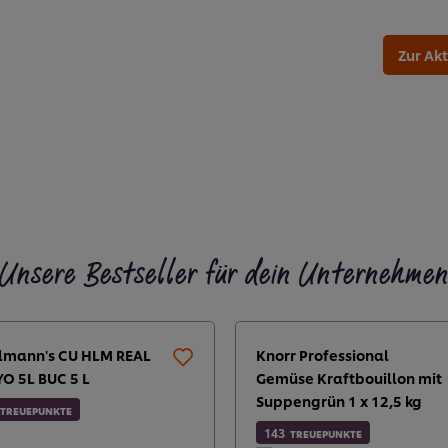
Zur Ak
Unsere Bestseller für dein Unternehme
lmann's CU HLM REAL
Knorr Professional
O 5L BUC 5 L
Gemüse Kraftbouillon mit
Suppengrün 1 x 12,5 kg
TREUEPUNKTE
143
TREUEPUNKTE