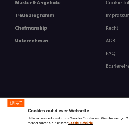
Muster & Angebote
Cookie-In
Treueprogramm
Impressu
Chefmanship
Recht
Unternehmen
AGB
FAQ
Barrierefr
Cookies auf dieser Webseite
© 2026 Unilever Deutschla
Unilever verwendet auf dieser Website Cookies und Website-Analyse-T
Mehr er fahren Sie in unserer
Cookie-Richtlinie