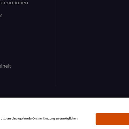
formationen
m
eiheit
nd GmbH - Alle Rechte vorbehalten.
ools, um eine optimale Online-Nutzung zu ermöglichen.