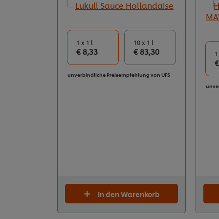
1 x 1 l
10 x 1 l
€ 8,33
€ 83,30
1
€
unverbindliche Preisempfehlung von UFS
unve
In den Warenkorb