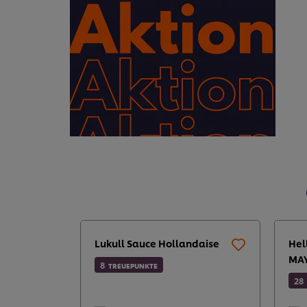
Lukull Sauce Hollandaise
Hel
MAY
8
TREUEPUNKTE
28