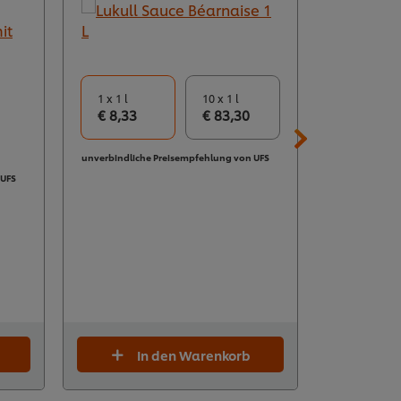
1 x 1 l
10 x 1 l
€ 8,33
€ 83,30
1 x 10 kg
€ 129,4
unverbindliche Preisempfehlung von UFS
 UFS
unverbindlich
In den Warenkorb
I