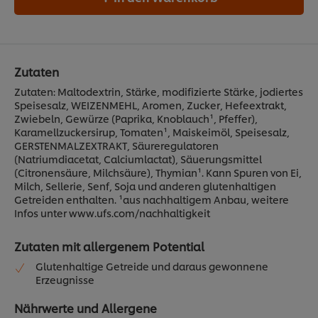
Zutaten
Zutaten: Maltodextrin, Stärke, modifizierte Stärke, jodiertes
Speisesalz, WEIZENMEHL, Aromen, Zucker, Hefeextrakt,
Zwiebeln, Gewürze (Paprika, Knoblauch¹, Pfeffer),
Karamellzuckersirup, Tomaten¹, Maiskeimöl, Speisesalz,
GERSTENMALZEXTRAKT, Säureregulatoren
(Natriumdiacetat, Calciumlactat), Säuerungsmittel
(Citronensäure, Milchsäure), Thymian¹. Kann Spuren von Ei,
Milch, Sellerie, Senf, Soja und anderen glutenhaltigen
Getreiden enthalten. ¹aus nachhaltigem Anbau, weitere
Infos unter www.ufs.com/nachhaltigkeit
Zutaten mit allergenem Potential
Glutenhaltige Getreide und daraus gewonnene
Erzeugnisse
Nährwerte und Allergene