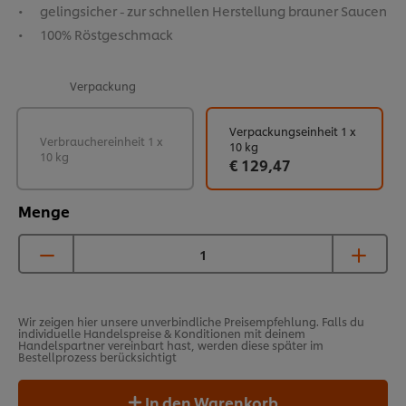
gelingsicher - zur schnellen Herstellung brauner Saucen
100% Röstgeschmack
Verpackung
Verpackungseinheit 1 x
Verbrauchereinheit 1 x
10 kg
10 kg
€ 129,47
Menge
Wir zeigen hier unsere unverbindliche Preisempfehlung. Falls du
individuelle Handelspreise & Konditionen mit deinem
Handelspartner vereinbart hast, werden diese später im
Bestellprozess berücksichtigt
In den Warenkorb