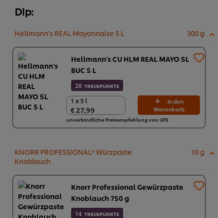
Dip:
Hellmann's REAL Mayonnaise 5 L
300 g
Hellmann's CU HLM REAL MAYO 5L
BUC 5 L
28
TREUEPUNKTE
1 x 5 l
1 x 5 l
In den
€ 27,99
Warenkorb
€ 27,99
unverbindliche Preisempfehlung von UFS
KNORR PROFESSIONAL® Würzpaste
10 g
Knoblauch
Knorr Professional Gewürzpaste
Knoblauch 750 g
14
TREUEPUNKTE