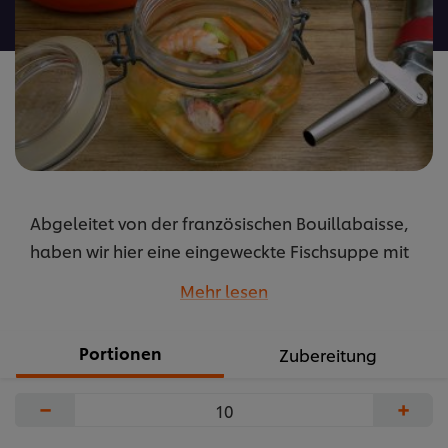
abgegeben
Abgeleitet von der französischen Bouillabaisse,
haben wir hier eine eingeweckte Fischsuppe mit
etwas andere Meereseinlage.
Mehr lesen
...
Portionen
Zubereitung
−
+