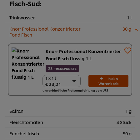
Fisch-Sud:
Trinkwasser
1 l
Knorr Professional Konzentrierter
30 g
Fond Fisch
Knorr Professional Konzentrierter
Fond Fisch flüssig 1 L
23
TREUEPUNKTE
1 x 1 l
1 x 1 l
In den
€ 23,21
Warenkorb
€ 23,21
unverbindliche Preisempfehlung von UFS
6 x 1 L
€ 139,26
Safran
1 g
Fleischtomaten
4 Stück
Fenchel frisch
50 g