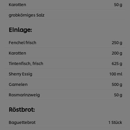
Karotten
50 g
grobkörniges Salz
Einlage:
Fenchel frisch
250 g
Karotten
200 g
Tintenfisch, frisch
625 g
Sherry Essig
100 ml
Garnelen
500 g
Rosmarinzweig
50 g
Röstbrot:
Baguettebrot
1 Stück