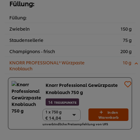
Füllung:
Füllung:
Zwiebeln
150 g
Staudensellerie
75 g
Champignons - frisch
200 g
KNORR PROFESSIONAL® Würzpaste
10 g
Knoblauch
Knorr Professional Gewürzpaste
Knoblauch 750 g
14
TREUEPUNKTE
1 x 750 g
1 x 750 g
In den
€ 14,04
Warenkorb
€ 14,04
unverbindliche Preisempfehlung von UFS
2 x 750 g
€ 28,08