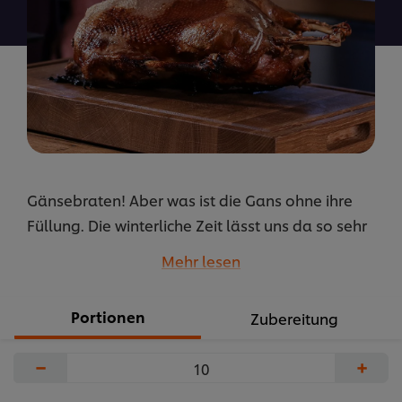
abgegeben
Gänsebraten! Aber was ist die Gans ohne ihre
Füllung. Die winterliche Zeit lässt uns da so sehr
viel Kreativität.
Mehr lesen
Roast goose - chestnut minced meat stuffing
Portionen
Zubereitung
...
−
+