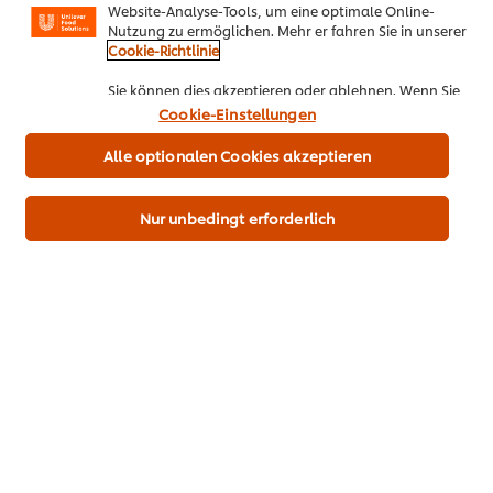
Alle Produkte dem Einkaufswagen hinzufügen
Website-Analyse-Tools, um eine optimale Online-
Nutzung zu ermöglichen. Mehr er fahren Sie in unserer
Cookie-Richtlinie
Herbst
Winter
Hauptspeise
Sie können dies akzeptieren oder ablehnen. Wenn Sie
den Einsatz von Cookies und Website-Analyse-Tools
Cookie-Einstellungen
akzeptieren, dann gilt diese Wahl bis zu Ihrem Widerruf
(bspw. durch Löschen von Cookies oder Ändern über die
Alle optionalen Cookies akzeptieren
„Cookie Einstellungen“ Schaltfläche auf der Webseite)
für diese Website und auch für andere Webpräsenzen
Seien Sie der Erste, der bewertet.
der Marke dieser Website.
Nur unbedingt erforderlich
Bewertung senden