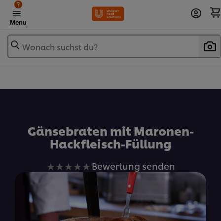
?
Menu
Wonach suchst du?
Zu Favoriten hinzufügen
Gänsebraten mit Maronen-
Hackfleisch-Füllung
Keine
Bewertung senden
Bewertungen
für
dieses
recipe