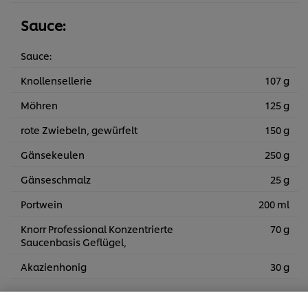
Sauce:
Sauce:
Knollensellerie
107 g
Möhren
125 g
rote Zwiebeln, gewürfelt
150 g
Gänsekeulen
250 g
Gänseschmalz
25 g
Portwein
200 ml
Knorr Professional Konzentrierte
70 g
Saucenbasis Geflügel,
Akazienhonig
30 g
Cookies auf dieser Webseite
Unilever verwendet auf dieser Website Cookies und