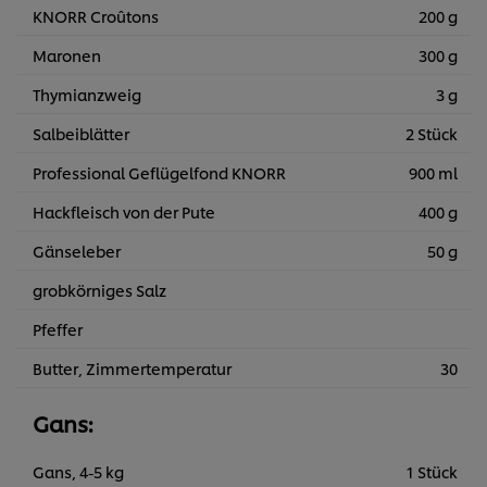
KNORR Croûtons
200 g
Maronen
300 g
Thymianzweig
3 g
Salbeiblätter
2 Stück
Professional Geflügelfond KNORR
900 ml
Hackfleisch von der Pute
400 g
Gänseleber
50 g
grobkörniges Salz
Pfeffer
Butter, Zimmertemperatur
30
Gans:
Gans, 4-5 kg
1 Stück