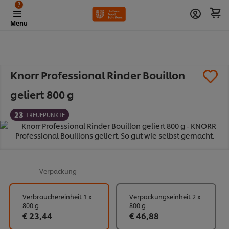
?
Menu
Knorr Professional Rinder Bouillon
geliert 800 g
23
TREUEPUNKTE
Verpackung
Verbrauchereinheit 1 x
Verpackungseinheit 2 x
800 g
800 g
€ 23,44
€ 46,88