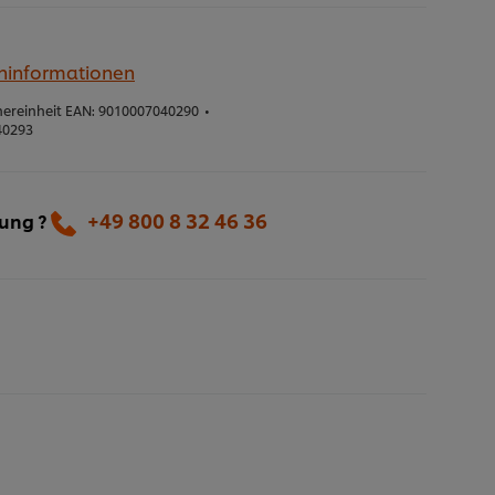
eninformationen
ereinheit EAN:
9010007040290
•
40293
+49 800 8 32 46 36
lung ?