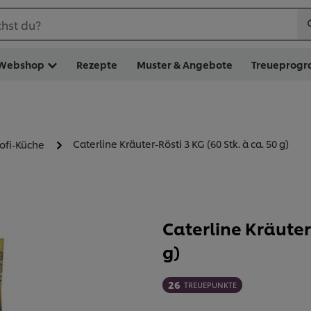
hst du?
Webshop
Rezepte
Muster & Angebote
Treueprog
Caterline Kräuter-Rösti 3 KG (60 Stk. à ca. 50 g)
rofi-Küche
Caterline Kräuter-
g)
26
TREUEPUNKTE