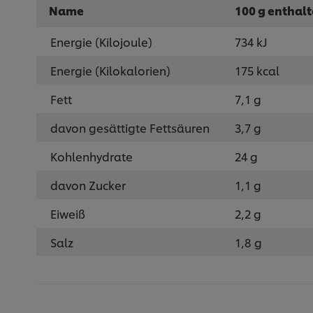
Name
100 g enthal
Energie (Kilojoule)
734 kJ
Energie (Kilokalorien)
175 kcal
Fett
7,1 g
davon gesättigte Fettsäuren
3,7 g
Kohlenhydrate
24 g
davon Zucker
1,1 g
Eiweiß
2,2 g
Salz
1,8 g
* 1 Portion = 50 g (Verbrauchereinheit enthält 60 Portionen)
Die Produkte können Rezepturänderungen unterliegen. Verbindlic