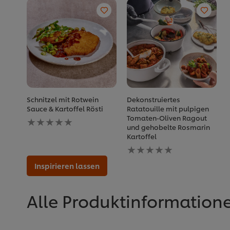
Schnitzel mit Rotwein
Dekonstruiertes
Sauce & Kartoffel Rösti
Ratatouille mit pulpigen
Keine
Tomaten-Oliven Ragout
Bewertungen
und gehobelte Rosmarin
für
Kartoffel
dieses
Keine
recipe
Bewertungen
abgegeben
für
Inspirieren lassen
dieses
recipe
abgegeben
Alle Produktinformation