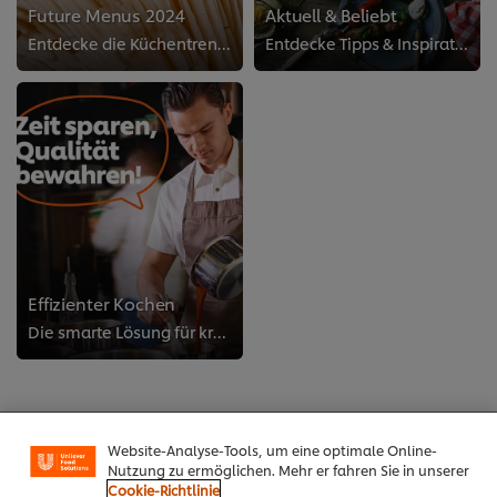
Future Menus 2024
Aktuell & Beliebt
Entdecke die Küchentrends und bring sie auf die Speisekarte
Entdecke Tipps & Inspiration für deinen gastronomischen Betrieb!
Effizienter Kochen
Die smarte Lösung für kreative Saucenvielfalt
Cookies auf dieser Webseite
Unilever verwendet auf dieser Website Cookies und
Website-Analyse-Tools, um eine optimale Online-
Nutzung zu ermöglichen. Mehr er fahren Sie in unserer
Cookie-Richtlinie