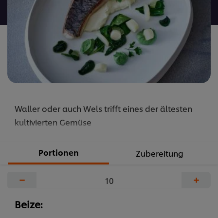
abgegeben
Waller oder auch Wels trifft eines der ältesten
kultivierten Gemüse
Portionen
Zubereitung
−
+
Beize: