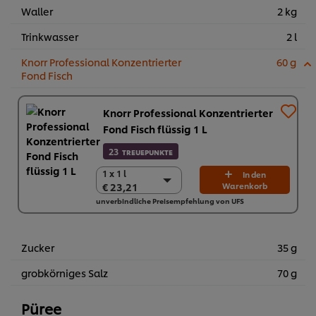
Waller
2 kg
Trinkwasser
2 l
Knorr Professional Konzentrierter
60 g
Fond Fisch
Knorr Professional Konzentrierter
Fond Fisch flüssig 1 L
23
TREUEPUNKTE
1 x 1 l
1 x 1 l
In den
€ 23,21
Warenkorb
€ 23,21
unverbindliche Preisempfehlung von UFS
6 x 1 L
€ 139,26
Zucker
35 g
grobkörniges Salz
70 g
Püree