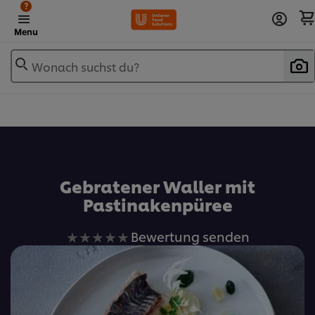
?
Menu
Wonach suchst du?
Zu Favoriten hinzufügen
Gebratener Waller mit
Pastinakenpüree
Keine
Bewertung senden
Bewertungen
für
dieses
recipe