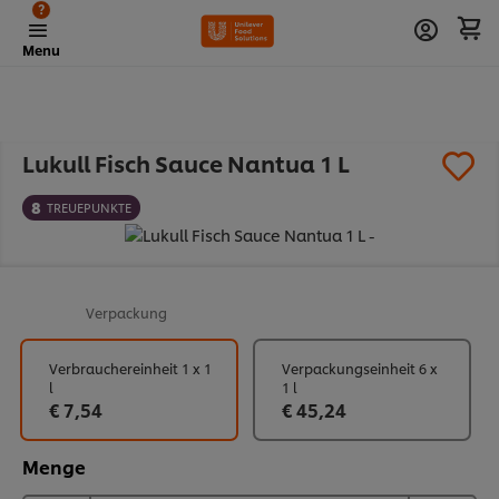
?
Menu
Lukull Fisch Sauce Nantua 1 L
8
TREUEPUNKTE
Verpackung
Verbrauchereinheit 1 x 1
Verpackungseinheit 6 x
l
1 l
€ 7,54
€ 45,24
Menge