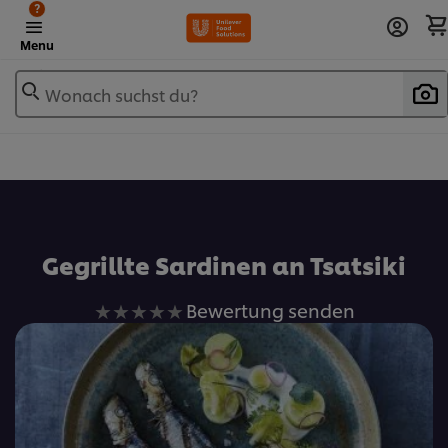
?
Menu
Wonach suchst du?
Zu Favoriten hinzufügen
Gegrillte Sardinen an Tsatsiki
Keine
Bewertung senden
Bewertungen
für
dieses
recipe
abgegeben