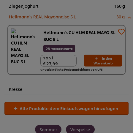
Ziegenjoghurt
150 g
Hellmann's REAL Mayonnaise 5 L
30 g
Hellmann's CU HLM REAL MAYO 5L
BUC 5 L
28
TREUEPUNKTE
1 x 5 l
1 x 5 l
In den
€ 27,99
Warenkorb
€ 27,99
unverbindliche Preisempfehlung von UFS
Kresse
Alle Produkte dem Einkaufswagen hinzufügen
Sommer
Vorspeise