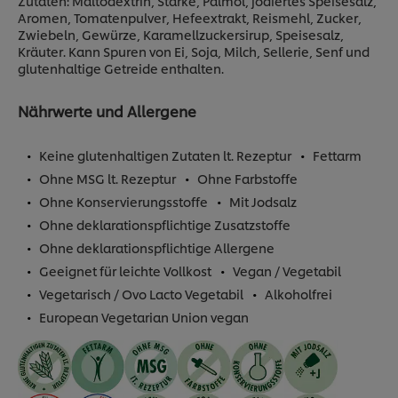
Zutaten: Maltodextrin, Stärke, Palmöl, jodiertes Speisesalz,
Aromen, Tomatenpulver, Hefeextrakt, Reismehl, Zucker,
Zwiebeln, Gewürze, Karamellzuckersirup, Speisesalz,
Kräuter. Kann Spuren von Ei, Soja, Milch, Sellerie, Senf und
glutenhaltige Getreide enthalten.
Nährwerte und Allergene
Keine glutenhaltigen Zutaten lt. Rezeptur
Fettarm
Ohne MSG lt. Rezeptur
Ohne Farbstoffe
Ohne Konservierungsstoffe
Mit Jodsalz
Ohne deklarationspflichtige Zusatzstoffe
Ohne deklarationspflichtige Allergene
Geeignet für leichte Vollkost
Vegan / Vegetabil
Vegetarisch / Ovo Lacto Vegetabil
Alkoholfrei
European Vegetarian Union vegan