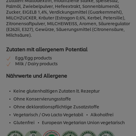
Zutaten: Maltodextrin, modifizierte Stärke, Speisesalz,
Palmöl, Zwiebelpulver, Hefeextrakt, Sonnenblumenöl,
Zucker, EIGELB 1,4%, Verdickungsmittel (Guarkernmehl),
MILCHZUCKER, Kräuter (Estragon 0,6%, Kerbel, Petersilie),
Zitronensaftpulver, MILCHEIWEISS, Aromen, Säureregulator
(E262ii, E327), Gewürze, Säuerungsmittel (Citronensäure,
Milchsäure).
Zutaten mit allergenem Potential
Egg/Egg products
Milk / Dairy products
Nährwerte und Allergene
Keine glutenhaltigen Zutaten lt. Rezeptur
Ohne Konservierungsstoffe
Ohne deklarationspflichtige Zusatzstoffe
Vegetarisch / Ovo Lacto Vegetabil
Alkoholfrei
Glutenfrei
European Vegetarian Union vegetarisch