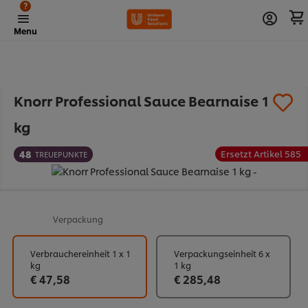
?
Menu
Knorr Professional Sauce Bearnaise 1
kg
48
Ersetzt Artikel 585
TREUEPUNKTE
Verpackung
Verbrauchereinheit 1 x 1
Verpackungseinheit 6 x
kg
1 kg
€ 47,58
€ 285,48