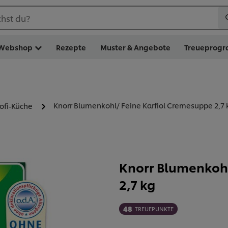
hst du?
Webshop
Rezepte
Muster & Angebote
Treueprog
Knorr Blumenkohl/ Feine Karfiol Cremesuppe 2,7 
rofi-Küche
Knorr Blumenkohl
2,7 kg
48
TREUEPUNKTE