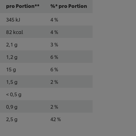
pro Portion**
%* pro Portion
345 kJ
4 %
82 kcal
4 %
2,1 g
3 %
1,2 g
6 %
15 g
6 %
1,5 g
2 %
< 0,5 g
0,9 g
2 %
2,5 g
42 %