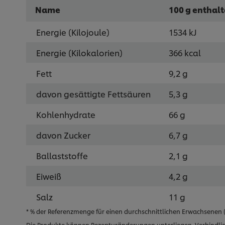
Name
100 g enthal
Energie (Kilojoule)
1534 kJ
Energie (Kilokalorien)
366 kcal
Fett
9,2 g
davon gesättigte Fettsäuren
5,3 g
Kohlenhydrate
66 g
davon Zucker
6,7 g
Ballaststoffe
2,1 g
Eiweiß
4,2 g
Salz
11 g
* % der Referenzmenge für einen durchschnittlichen Erwachsenen (8
Die Produkte können Rezepturänderungen unterliegen. Verbindlic