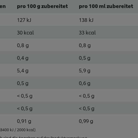
ten
pro 100 g zubereitet
pro 100 ml zubereitet
127 kJ
138 kJ
30 kcal
33 kcal
0,8 g
0,8 g
0,4 g
0,5 g
5,4 g
5,9 g
0,5 g
0,6 g
< 0,5 g
< 0,5 g
< 0,5 g
< 0,5 g
0,91 g
0,99 g
400 kJ / 2000 kcal)
h sind die Angaben auf der Produktverpackung.