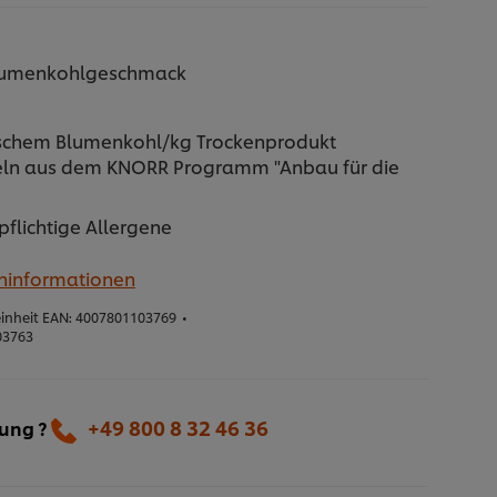
 Blumenkohlgeschmack
frischem Blumenkohl/kg Trockenprodukt
ln aus dem KNORR Programm "Anbau für die
pflichtige Allergene
eninformationen
inheit EAN:
4007801103769
•
03763
+49 800 8 32 46 36
lung ?