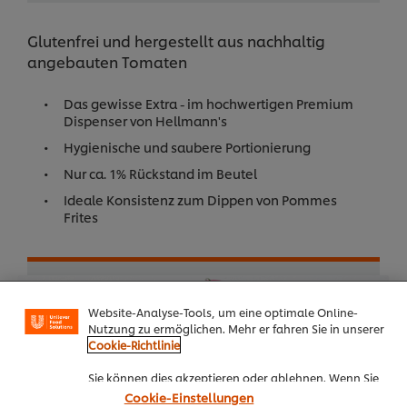
Glutenfrei und hergestellt aus nachhaltig
angebauten Tomaten
Das gewisse Extra - im hochwertigen Premium
Dispenser von Hellmann's
Hygienische und saubere Portionierung
Nur ca. 1% Rückstand im Beutel
Ideale Konsistenz zum Dippen von Pommes
Frites
Cookies auf dieser Webseite
Unilever verwendet auf dieser Website Cookies und
Website-Analyse-Tools, um eine optimale Online-
Nutzung zu ermöglichen. Mehr er fahren Sie in unserer
Cookie-Richtlinie
Sie können dies akzeptieren oder ablehnen. Wenn Sie
den Einsatz von Cookies und Website-Analyse-Tools
Cookie-Einstellungen