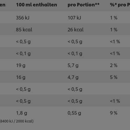
ten
100 ml enthalten
pro Portion**
%* pro 
356 kJ
107 kJ
1 %
85 kcal
26 kcal
1 %
< 0,5 g
< 0,5 g
<1 %
< 0,1 g
< 0,1 g
<1 %
19 g
5,7 g
2 %
16 g
4,7 g
5 %
< 0,5 g
< 0,5 g
< 0,5 g
< 0,5 g
<1 %
1,8 g
0,55 g
9 %
400 kJ / 2000 kcal)