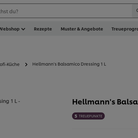
hst du?
Webshop
Rezepte
Muster & Angebote
Treueprog
Hellmann's Balsamico Dressing 1 L
rofi-Küche
Hellmann's Balsa
5
TREUEPUNKTE