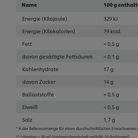
Name
100 g enthal
Energie (Kilojoule)
329 kJ
Energie (Kilokalorien)
79 kcal
Fett
< 0,5 g
davon gesättigte Fettsäuren
< 0,1 g
Kohlenhydrate
17 g
davon Zucker
14 g
Ballaststoffe
< 0,5 g
Eiweiß
< 0,5 g
Salz
1,7 g
* % der Referenzmenge für einen durchschnittlichen Erwachsenen (8
** 1 Portion = 30 ml (Verbrauchereinheit enthält 33 Portionen)