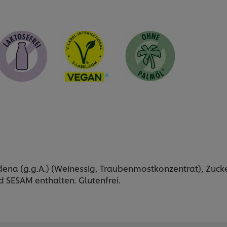
ena (g.g.A.) (Weinessig, Traubenmostkonzentrat), Zucker,
 SESAM enthalten. Glutenfrei.