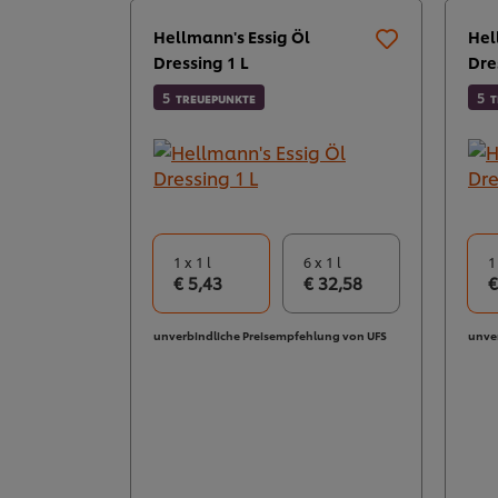
Hellmann's Essig Öl
Hel
Dressing 1 L
Dre
5
5
TREUEPUNKTE
T
1 x 1 l
6 x 1 l
1
€ 5,43
€ 32,58
€
unverbindliche Preisempfehlung von UFS
unve