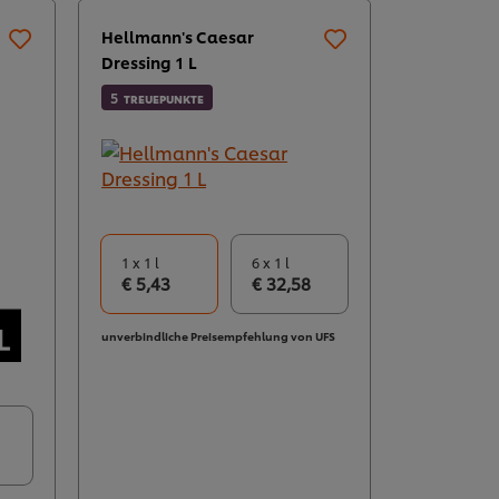
Hellmann's Caesar
Dressing 1 L
5
TREUEPUNKTE
1 x 1 l
6 x 1 l
€ 5,43
€ 32,58
unverbindliche Preisempfehlung von UFS