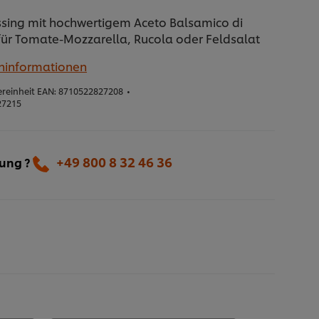
sing mit hochwertigem Aceto Balsamico di
 für Tomate-Mozzarella, Rucola oder Feldsalat
eninformationen
reinheit EAN:
8710522827208
•
27215
+49 800 8 32 46 36
lung ?