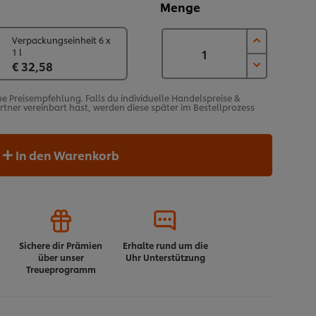
Menge
Verpackungseinheit 6 x
1 l
€ 32,58
he Preisempfehlung. Falls du individuelle Handelspreise &
ner vereinbart hast, werden diese später im Bestellprozess
In den Warenkorb
Sichere dir Prämien
Erhalte rund um die
über unser
Uhr Unterstützung
Treueprogramm