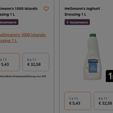
lmann's 1000 Islands
Hellmann's Joghurt
ssing 1 L
Dressing 1 L
5
REUEPUNKTE
TREUEPUNKTE
 x 1 l
6 x 1 l
 5,43
€ 32,58
rbindliche Preisempfehlung von UFS
1 x 1 l
6 x 1 l
€ 5,43
€ 32,58