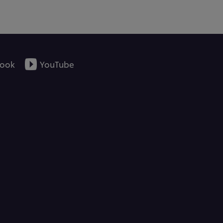
ckung. Vertrieb im Namen der M & F Vertriebs
ni ca. 2 Minuten erhitzen. Kombidämpfer /
g belegen und die Palatschini backen.
rvieren auf mindestens 75°C erhitzen.
ook
YouTube