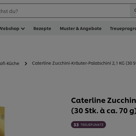
hst du?
Webshop
Rezepte
Muster & Angebote
Treueprog
Caterline Zucchini-Kräuter-Palatschini 2,1 KG (30 Stk
rofi-Küche
Caterline Zucchin
(30 Stk. à ca. 70 g
33
TREUEPUNKTE