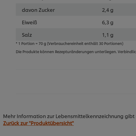
davon Zucker
2,4 g
Eiweiß
6,3 g
Salz
1,1 g
* 1 Portion = 70 g (Verbrauchereinheit enthält 30 Portionen)
Die Produkte können Rezepturänderungen unterliegen. Verbindlic
Produktinformationen
Rechtlicher Hinweis:
Produkthinweise
Mehr Information zur Lebensmittelkennzeichnung gibt
Unsere Produkte können Rezepturänderungen unte
Zurück zur "Produktübersicht"
lediglich als Beispiele und haben keinen Anspruch
weiteren Informationen übernommen. Für Informat
Zubereitung