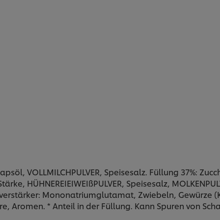
psöl, VOLLMILCHPULVER, Speisesalz. Füllung 37%: Zucch
e Stärke, HÜHNEREIEIWEIßPULVER, Speisesalz, MOLKENPULVE
erstärker: Mononatriumglutamat, Zwiebeln, Gewürze (Kn
, Aromen. * Anteil in der Füllung. Kann Spuren von Schal