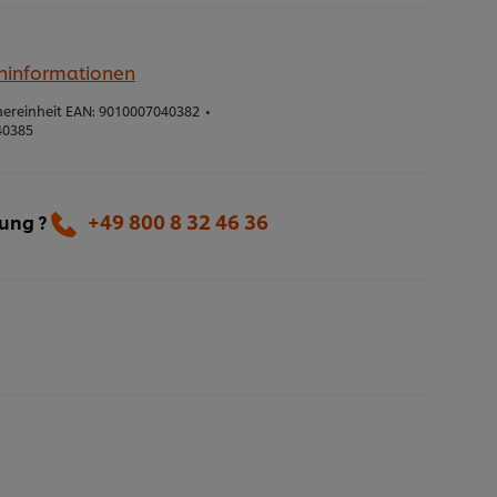
eninformationen
ereinheit EAN:
9010007040382
•
40385
+49 800 8 32 46 36
lung ?