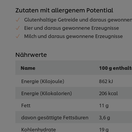
Zutaten mit allergenem Potential
Glutenhaltige Getreide und daraus gewonnen
Eier und daraus gewonnene Erzeugnisse
Milch und daraus gewonnene Erzeugnisse
Nährwerte
Name
100 g enthal
Energie (Kilojoule)
862 kJ
Energie (Kilokalorien)
206 kcal
Fett
11 g
davon gesättigte Fettsäuren
3,6 g
Kohlenhydrate
19 g