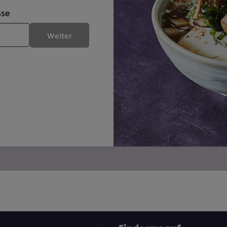
sse
Weiter