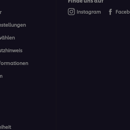
Finde uns auf
Instagram
Faceb
r
nstellungen
wählen
tzhinweis
formationen
m
eiheit