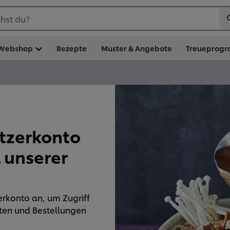
hst du?
Webshop
Rezepte
Muster & Angebote
Treueprog
utzerkonto
l unserer
erkonto an, um Zugriff
lten und Bestellungen