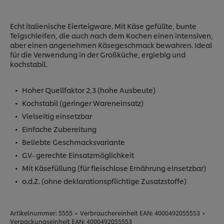
Echt italienische Eierteigware. Mit Käse gefüllte, bunte
Teigschleifen, die auch nach dem Kochen einen intensiven,
aber einen angenehmen Käsegeschmack bewahren. Ideal
für die Verwendung in der Großküche, ergiebig und
kochstabil.
Hoher Quellfaktor 2,3 (hohe Ausbeute)
Kochstabil (geringer Wareneinsatz)
Vielseitig einsetzbar
Einfache Zubereitung
Beliebte Geschmacksvariante
GV- gerechte Einsatzmöglichkeit
Mit Käsefüllung (für fleischlose Ernährung einsetzbar)
o.d.Z. (ohne deklarationspflichtige Zusatzstoffe)
Artikelnummer:
5555
•
Verbrauchereinheit EAN:
4000492055553
•
Verpackungseinheit EAN:
4000492055553