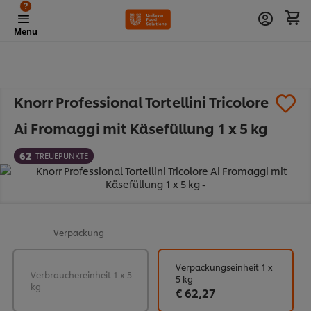
?
Menu
Knorr Professional Tortellini Tricolore
Ai Fromaggi mit Käsefüllung 1 x 5 kg
62
TREUEPUNKTE
Verpackung
Verpackungseinheit 1 x
Verbrauchereinheit 1 x 5
5 kg
kg
€ 62,27