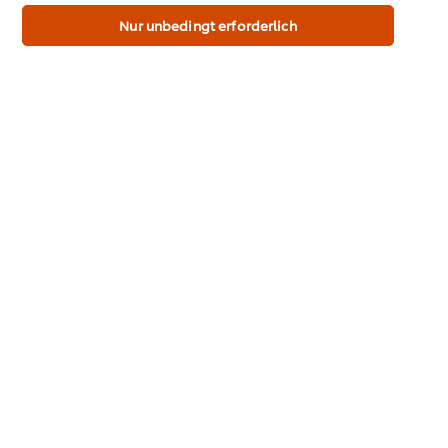
167 kcal
andere Webpräsenzen der Marke dieser Website.
Nur unbedingt erforderlich
384 kcal
20 %
Fett
9 g
3,5 g
8 g
14 %
davon gesättigte Fettsäuren
4,5 g
2 g
4,5 g
23 %
Kohlenhydrate
62 g
27 g
62 g
23 %
davon Zucker