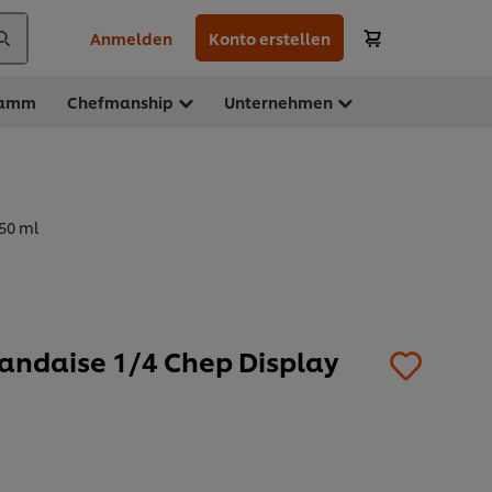
Anmelden
Konto erstellen
ramm
Chefmanship
Unternehmen
50 ml
landaise 1/4 Chep Display