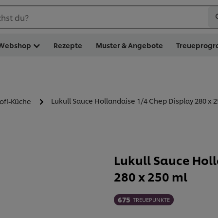
hst du?
Webshop
Rezepte
Muster & Angebote
Treueprog
Lukull Sauce Hollandaise 1/4 Chep Display 280 x 2
rofi-Küche
Lukull Sauce Hol
280 x 250 ml
675
TREUEPUNKTE