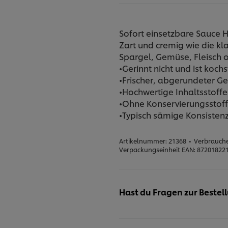
Sofort einsetzbare Sauce H
Zart und cremig wie die kl
Spargel, Gemüse, Fleisch o
•Gerinnt nicht und ist koch
•Frischer, abgerundeter 
•Hochwertige Inhaltsstoffe
•Ohne Konservierungsstof
•Typisch sämige Konsisten
Artikelnummer:
21368
•
Verbrauche
Verpackungseinheit EAN:
87201822
Hast du Fragen zur Bestel