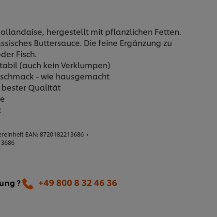
ollandaise, hergestellt mit pflanzlichen Fetten.
assisches Buttersauce. Die feine Ergänzung zu
der Fisch.
stabil (auch kein Verklumpen)
Geschmack - wie hausgemacht
 bester Qualität
fe
z
reinheit EAN:
8720182213686
•
13686
+49 800 8 32 46 36
lung ?