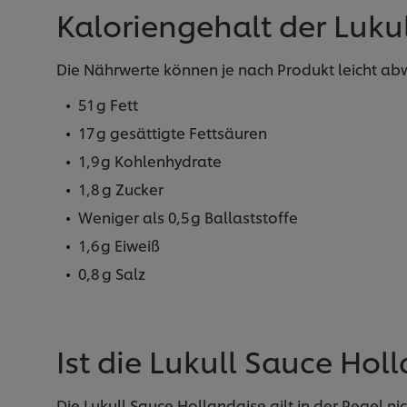
Kaloriengehalt der Luku
Die Nährwerte können je nach Produkt leicht abwe
51 g Fett
17 g gesättigte Fettsäuren
1,9 g Kohlenhydrate
1,8 g Zucker
Weniger als 0,5 g Ballaststoffe
1,6 g Eiweiß
0,8 g Salz
Ist die Lukull Sauce Hol
Die Lukull Sauce Hollandaise gilt in der Regel n