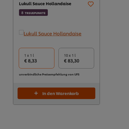
Lukull Sauce Hollandaise
8
TREUEPUNKTE
1 x 1 l
10 x 1 l
€ 8,33
€ 83,30
unverbindliche Preisempfehlung von UFS
In den Warenkorb